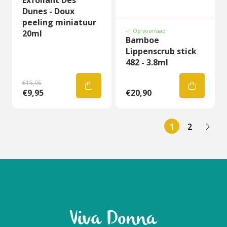
Dunes - Doux
peeling miniatuur
Op voorraad
20ml
Bamboe
Lippenscrub stick
482 - 3.8ml
€15,95
€9,95
€20,90
1
2