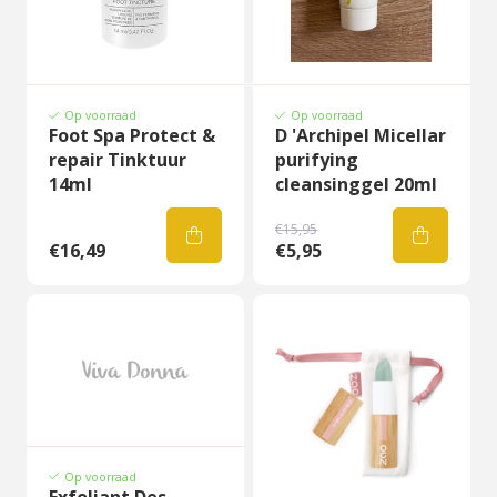
Op voorraad
Op voorraad
Foot Spa Protect &
D 'Archipel Micellar
repair Tinktuur
purifying
14ml
cleansinggel 20ml
€15,95
€16,49
€5,95
Op voorraad
Exfoliant Des