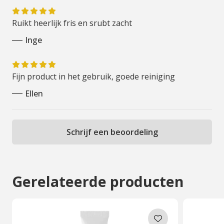
Ruikt heerlijk fris en srubt zacht
Inge
Fijn product in het gebruik, goede reiniging
Ellen
Schrijf een beoordeling
De Decaar visie:
Gerelateerde producten
Jezelf blijven zijn in een wereld waarin zoveel van ons
wordt verwacht, kan lastig zijn. DÉCAAR streeft
ernaar om veilige en natuurlijke cosmeticaproducten