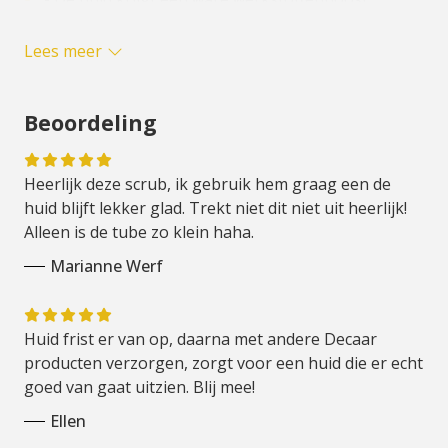
- Reinigt de poriën, wat zorgt voor een natuurlijke
glans en een gezonde huid.
Lees meer
- Onzuiverheden worden verminderd en fijne
lijntjes nemen af.
Beoordeling
Gebruik advies:
Breng 2-3x per week een hoeveelheid ter grootte
Heerlijk deze scrub, ik gebruik hem graag een de
van een twee euro munt aan op de vochtige huid.
huid blijft lekker glad. Trekt niet dit niet uit heerlijk!
Roteer in zachte bewegingen en spoel af met veel
Alleen is de tube zo klein haha.
lauw warm water. Nareinigen met lotion.
Marianne Werf
Als je na de scrub de
Decaar Oxygenmask
aanbrengt
dan heb je nog meer profijt van beide producten.
Huid frist er van op, daarna met andere Decaar
producten verzorgen, zorgt voor een huid die er echt
Vergeet jij je scrub gemakkelijk? Tip: zet het in de
goed van gaat uitzien. Blij mee!
douche en gebruik het tijdens het douchen.
Ellen