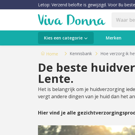
Letop: Verzend belofte is gewijzigd. Voor 8u beste
Categorieën
Kies een categorie
Merken
Verzorging
Kennisbank
Hoe verzorg ik he
Home
De beste huidver
Make-up
Lente.
Huidtypes & Huidcondities
Het is belangrijk om je huidverzorging ieder
vergt andere dingen van je huid dan het a
Baby & Kids
Voeding & Gezondheid
Hier vind je alle gezichtverzorgingspro
Sale