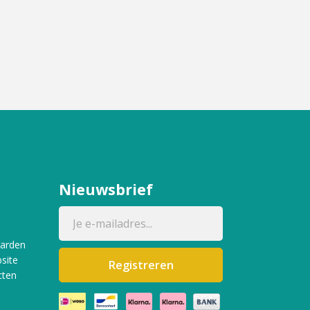
Nieuwsbrief
aarden
site
Registreren
cten