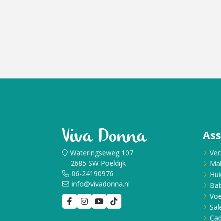
As
Wateringseweg 107
Ver
2685 SW Poeldijk
Ma
06-24190976
Hui
info@vivadonna.nl
Bab
Voe
Sal
Ca