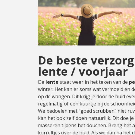
Cadeau
Travel size producten
Nieuwe Striplac 2025
Schrijf je nu in voor Beauty News
De beste verzorg
lente / voorjaar
De
lente
staat weer in het teken van de
pe
winter. Het kan er soms wat vermoeid en dof
op de wangen. Dit krijg je door de huid e
regelmatig of een kuurtje bij de schoonheid
We bedoelen met “goed scrubben” niet ruw e
kan het ook zelf doen natuurlijk. Dit doe j
masseren tijdens het douchen. Breng het a
korreltjes over de huid. Als we dan na h