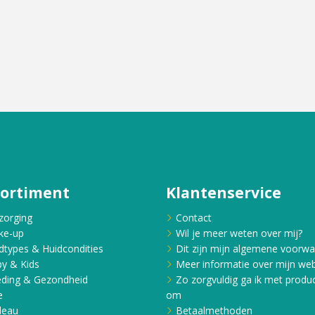
sortiment
Klantenservice
zorging
Contact
ke-up
Wil je meer weten over mij?
dtypes & Huidcondities
Dit zijn mijn algemene voorw
y & Kids
Meer informatie over mijn web
ding & Gezondheid
Zo zorgvuldig ga ik met produ
e
om
deau
Betaalmethoden