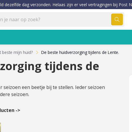
ld dezelfde dag verzonden. Helaas zijn er veel vertragingen bij Post N
t beste mijn huid?
De beste huidverzorging tijdens de Lente.
zorging tijdens de
 seizoen een beetje bij te stellen. Ieder seizoen
ndere seizoen.
ducten ->