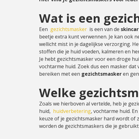
Cadeau
Wat is een gezi
Travel size producten
Een
gezichtsmasker
is een van de
skinca
beetje extra kunt verwennen. Je kan ook net
Nieuwe Striplac 2025
wellicht mist in je dagelijkse verzorging. 
stoffen die je huid voeden, kalmeren en her
Schrijf je nu in voor Beauty News
Je hebt gezichtsmasker voor een droge huid
vochtarme huid. Zoek dus een masker dat voo
bereiken met een
gezichtsmasker
en geni
Welke gezichtsma
Zoals we hierboven al vertelde, heb je gez
huid,
huidverbetering
, vochtarme huid. En
keuze of je gezichtsmasker hard wordt of za
worden de gezichtsmaskers die je gebruikt 