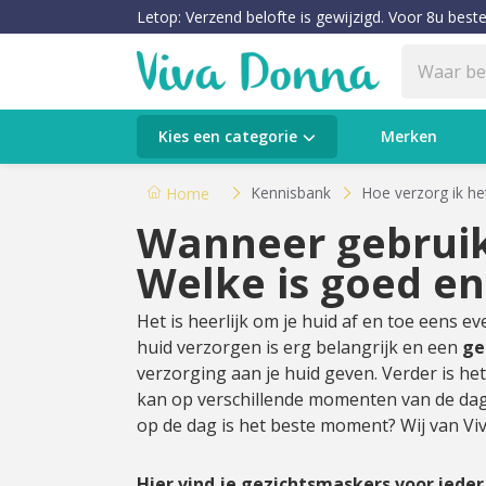
Letop: Verzend belofte is gewijzigd. Voor 8u beste
Categorieën
Kies een categorie
Merken
Verzorging
Kennisbank
Hoe verzorg ik he
Home
Wanneer gebruik
Make-up
Welke is goed en
Huidtypes & Huidcondities
Het is heerlijk om je huid af en toe eens 
huid verzorgen is erg belangrijk en een
ge
Baby & Kids
verzorging aan je huid geven. Verder is he
kan op verschillende momenten van de da
Voeding & Gezondheid
op de dag is het beste moment? Wij van Viva
Sale
Hier vind je gezichtsmaskers voor iede