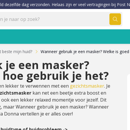
ld dezelfde dag verzonden. Helaas zijn er veel vertragingen bij Post N
t beste mijn huid?
Wanneer gebruik je een masker? Welke is goed 
 je een masker?
 hoe gebruik je het?
even lekker te verwennen met een
gezichtsmasker
. Je
zichtsmasker
kan net een beetje extra boost en
t ook een lekker relaxed momentje voor jezelf. Dit
g, maar Wanneer gebruik je een masker? Wanneer
 Donna vertellen je er alles over!
r huidtype of huidprobleem ->