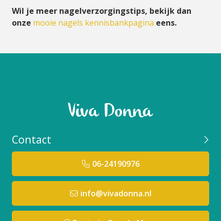
Wil je meer nagelverzorgingstips, bekijk dan
onze
mooie nagels kennisbankpagina
eens.
Contact
06-24190976
info@vivadonna.nl