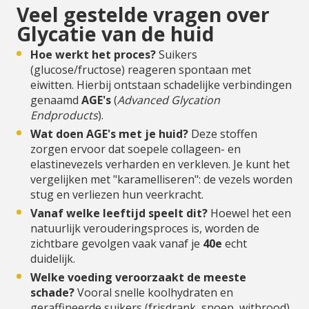
Veel gestelde vragen over
Glycatie van de huid
Hoe werkt het proces?
Suikers
(glucose/fructose) reageren spontaan met
eiwitten. Hierbij ontstaan schadelijke verbindingen
genaamd
AGE's
(
Advanced Glycation
Endproducts
).
Wat doen AGE's met je huid?
Deze stoffen
zorgen ervoor dat soepele collageen- en
elastinevezels verharden en verkleven. Je kunt het
vergelijken met "karamelliseren": de vezels worden
stug en verliezen hun veerkracht.
Vanaf welke leeftijd speelt dit?
Hoewel het een
natuurlijk verouderingsproces is, worden de
zichtbare gevolgen vaak vanaf je
40e
echt
duidelijk.
Welke voeding veroorzaakt de meeste
schade?
Vooral snelle koolhydraten en
geraffineerde suikers (frisdrank, snoep, witbrood)