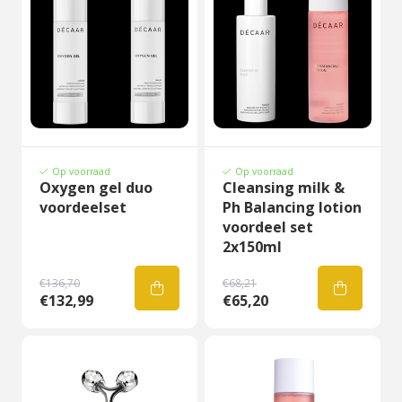
Op voorraad
Op voorraad
Oxygen gel duo
Cleansing milk &
voordeelset
Ph Balancing lotion
voordeel set
2x150ml
€136,70
€68,21
€132,99
€65,20