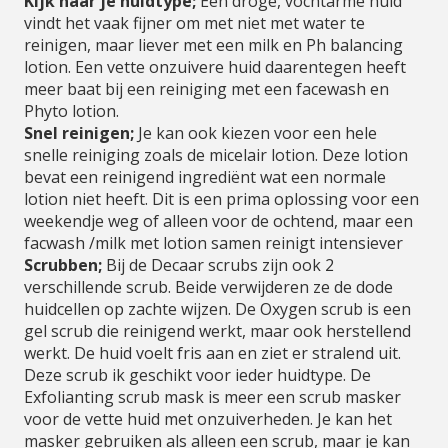
Kijk naar je huidtype;
Een droge, vochtarme huid
vindt het vaak fijner om met niet met water te
reinigen, maar liever met een milk en Ph balancing
lotion. Een vette onzuivere huid daarentegen heeft
meer baat bij een reiniging met een facewash en
Phyto lotion.
Snel reinigen;
Je kan ook kiezen voor een hele
snelle reiniging zoals de micelair lotion. Deze lotion
bevat een reinigend ingrediënt wat een normale
lotion niet heeft. Dit is een prima oplossing voor een
weekendje weg of alleen voor de ochtend, maar een
facwash /milk met lotion samen reinigt intensiever
Scrubben;
Bij de Decaar scrubs zijn ook 2
verschillende scrub. Beide verwijderen ze de dode
huidcellen op zachte wijzen. De Oxygen scrub is een
gel scrub die reinigend werkt, maar ook herstellend
werkt. De huid voelt fris aan en ziet er stralend uit.
Deze scrub ik geschikt voor ieder huidtype. De
Exfolianting scrub mask is meer een scrub masker
voor de vette huid met onzuiverheden. Je kan het
masker gebruiken als alleen een scrub, maar je kan