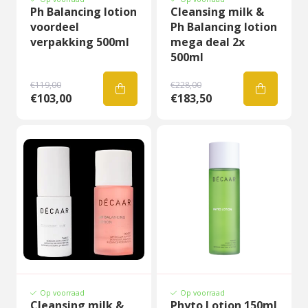
Ph Balancing lotion
Cleansing milk &
voordeel
Ph Balancing lotion
verpakking 500ml
mega deal 2x
500ml
€119,00
€228,00
€103,00
€183,50
Op voorraad
Op voorraad
Cleansing milk &
Phyto Lotion 150ml