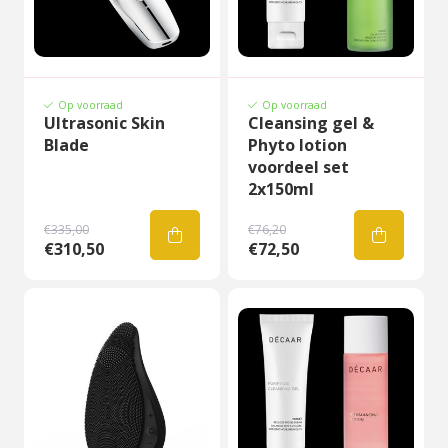
Op voorraad
Op voorraad
Ultrasonic Skin
Cleansing gel &
Blade
Phyto lotion
voordeel set
2x150ml
€335,00
€76,20
€310,50
€72,50