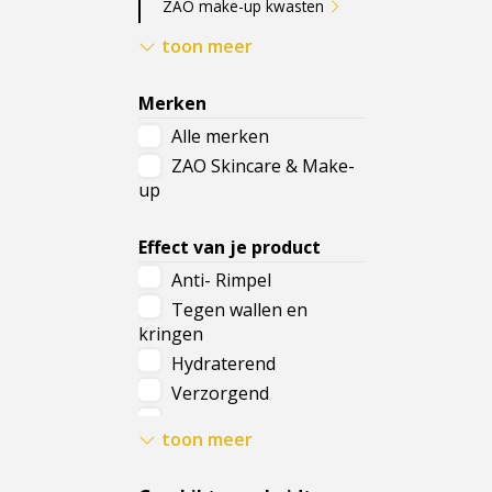
ZAO make-up kwasten
ZAO reinigingsproducten
toon meer
ZAO nagellak
ZAO nagelverzorging
Merken
ZAO navullingen
Alle merken
ZAO huidverzorging
ZAO Skincare & Make-
ZAO wasbare
up
wattenschijfjes
ZAO Zonnebrand
Effect van je product
ZAO wasbare
Anti- Rimpel
reinigingsdoekjes
Tegen wallen en
kringen
Hydraterend
Verzorgend
Herstellend
toon meer
Kalmerend
Zuiverend