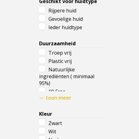
Geschikt voor huidtype
Voedend
Rijpere huid
Met SPF
Gevoelige huid
Tegen huidverslapping
Ieder huidtype
Gezwollen oogleden
Duurzaamheid
Troep vrij
Plastic vrij
gezi
Natuurlijke
ingrediënten ( minimaal
95%)
10 Free
toon meer
Vegan
Vrij van parabenen &
Kleur
siliconen
Zwart
Natuurlijke zonnefilter
Wit
Parfum vrij