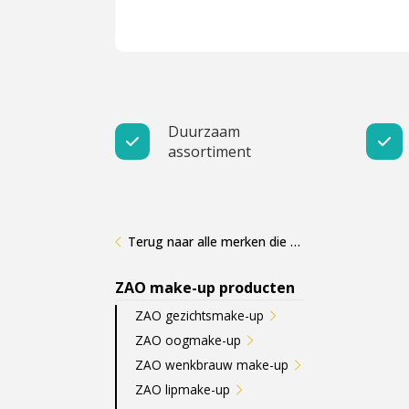
Cadeau
Travel size producten
Nieuwe Striplac 2025
Duurzaam
assortiment
Schrijf je nu in voor Beauty News
Terug naar alle merken die wij verkopen
ZAO make-up producten
ZAO gezichtsmake-up
ZAO oogmake-up
ZAO wenkbrauw make-up
ZAO lipmake-up