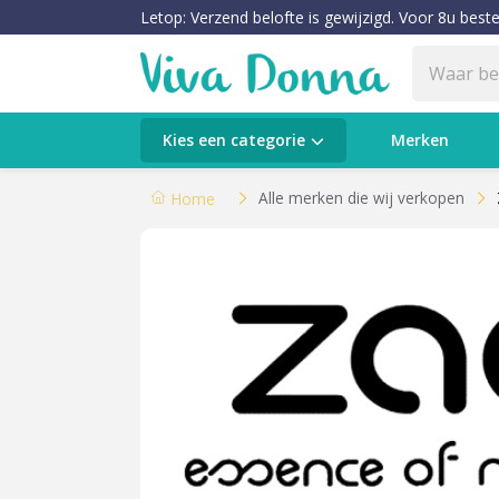
Letop: Verzend belofte is gewijzigd. Voor 8u beste
Categorieën
Kies een categorie
Merken
Verzorging
Alle merken die wij verkopen
Home
Make-up
Huidtypes & Huidcondities
Baby & Kids
Voeding & Gezondheid
Sale