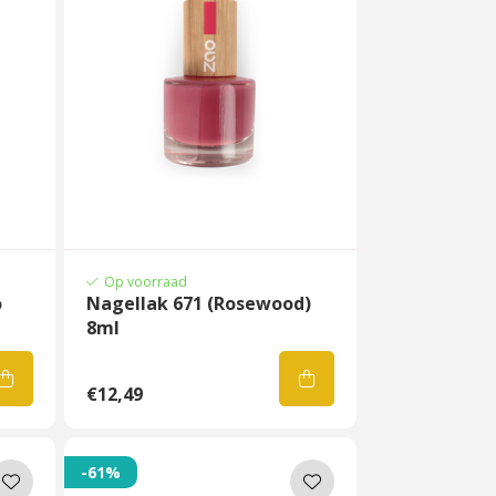
Op voorraad
o
Nagellak 671 (Rosewood)
8ml
€12,49
-61%