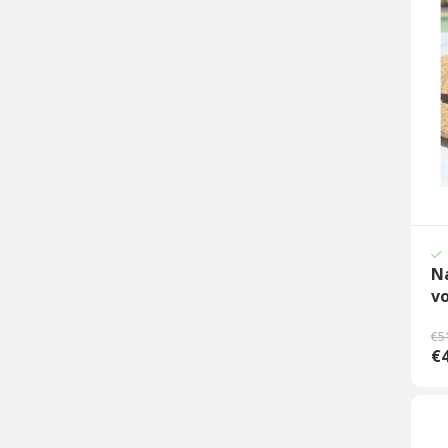
N
vo
€5
€4