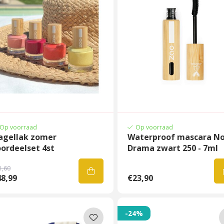
Op voorraad
Op voorraad
agellak zomer
Waterproof mascara N
ordeelset 4st
Drama zwart 250 - 7ml
1,60
8,99
€23,90
-24%