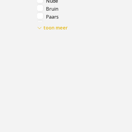
Nude
Bruin
Paars
Rose
toon meer
Rood
Geel
Groen
Olijf
Blauw
Goud
Zilver
Grijs
Oranje