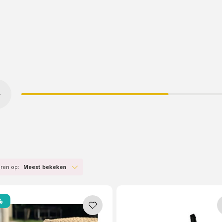
eren op:
Meest bekeken
%