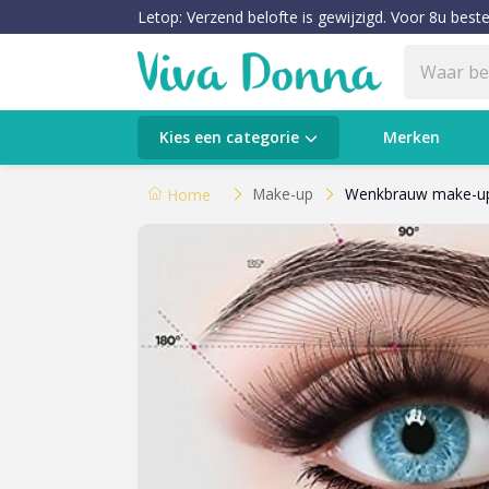
Letop: Verzend belofte is gewijzigd. Voor 8u beste
Categorieën
Kies een categorie
Merken
Verzorging
Make-up
Wenkbrauw make-u
Home
Make-up
Huidtypes & Huidcondities
Baby & Kids
Voeding & Gezondheid
Sale