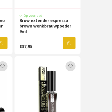
Op voorraad
ino
Brow extender espresso
er
brown wenkbrauwpoeder
9ml
€37,95