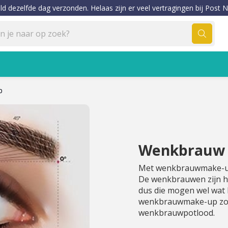
ld dezelfde dag verzonden. Helaas zijn er veel vertragingen bij Post N
p
Wenkbrauw
Met wenkbrauwmake-up
De wenkbrauwen zijn he
dus die mogen wel wat 
wenkbrauwmake-up zo
wenkbrauwpotlood.