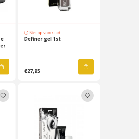
Niet op voorraad
te
Definer gel 1st
er
€27,95