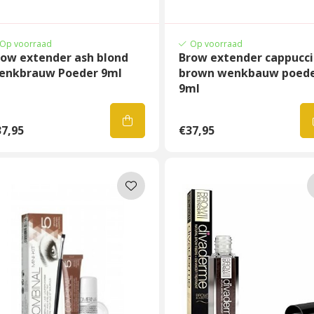
Op voorraad
Op voorraad
row extender ash blond
Brow extender cappucc
enkbrauw Poeder 9ml
brown wenkbauw poed
9ml
7,95
€37,95