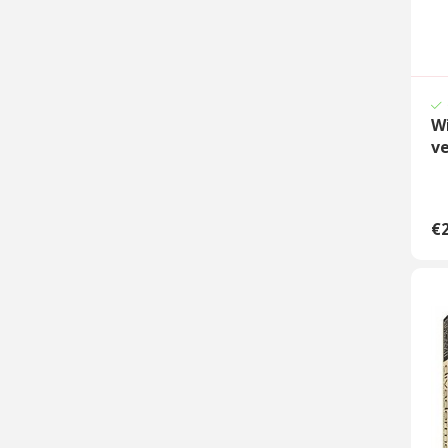
W
ve
€2