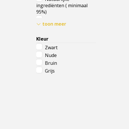
ingrediënten ( minimaal
95%)
Vegan
toon meer
Vrij van parabenen &
siliconen
Kleur
Parfum vrij
Zwart
Nude
Bruin
Grijs