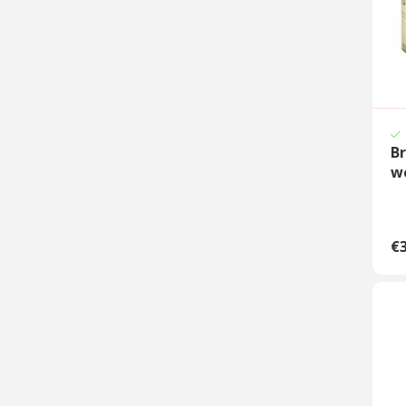
B
w
€3