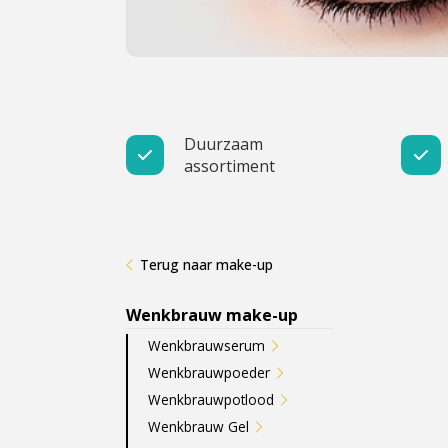
Cadeau
Travel size producten
Nieuwe Striplac 2025
Duurzaam
assortiment
Schrijf je nu in voor Beauty News
Terug naar make-up
Wenkbrauw make-up
Wenkbrauwserum
Wenkbrauwpoeder
Wenkbrauwpotlood
Wenkbrauw Gel