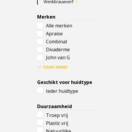
Wenkbrauwverf
Merken
Alle merken
Apraise
Combinal
Divaderme
John van G
Pupa
toon meer
ZAO Skincare & Make-
up
Geschikt voor huidtype
Ieder huidtype
Duurzaamheid
Troep vrij
Plastic vrij
Natuurlijke