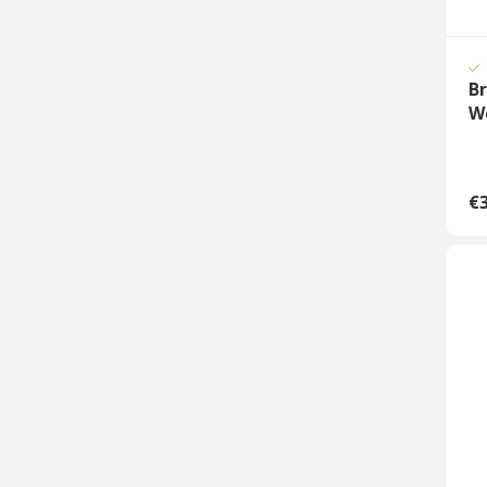
B
W
€3