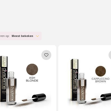
brauwserum
eren op:
Meest bekeken