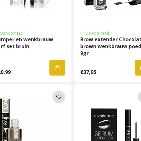
Op voorraad
Op voorraad
imper en wenkbrauw
Brow extender Chocola
rf set bruin
brown wenkbrauw poed
9gr
0,99
€37,95