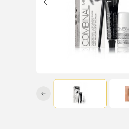
Cadeau
Travel size producten
Nieuwe Striplac 2025
Schrijf je nu in voor Beauty News