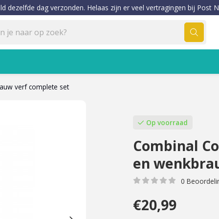
ld dezelfde dag verzonden. Helaas zijn er veel vertragingen bij Post N
auw verf complete set
Op voorraad
Combinal Co
en wenkbrau
0 Beoordeli
€20,99