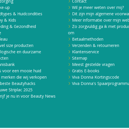
zorging
Contact
ke-up
Wil je meer weten over mij?
dtypes & Huidcondities
Dit zijn mijn algemene voorw
y & Kids
Meer informatie over mijn web
ding & Gezondheid
Zo zorgvuldig ga ik met produ
e
om
deau
Betaalmethoden
vel size producten
Verzenden & retourneren
logische en duurzame
Klantenservice
cten
Sitemap
nisbank
Meest gestelde vragen
s voor een mooie huid
Gratis E-books
e merken die wij verkopen
Viva Donna Kortingscode
beste Beautyhacks
Viva Donna's Spaarprogramm
uwe Striplac 2025
rijf je nu in voor Beauty News