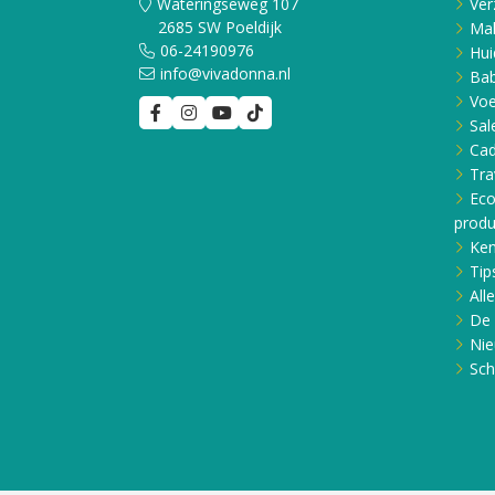
Wateringseweg 107
Ver
2685 SW Poeldijk
Ma
06-24190976
Hui
info@vivadonna.nl
Bab
Voe
Sal
Ca
Tra
Eco
produ
Ken
Tip
All
De 
Nie
Sch