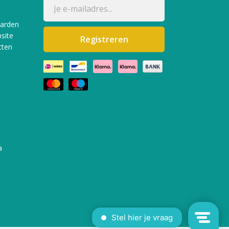
aarden
site
Registreren
cten
a