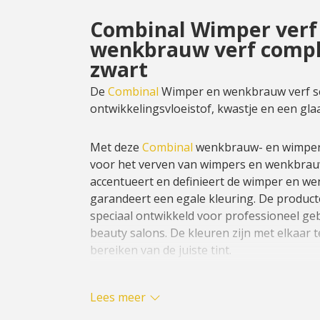
Combinal Wimper verf
wenkbrauw verf compl
zwart
De
Combinal
Wimper en wenkbrauw verf set
ontwikkelingsvloeistof, kwastje en een glaa
Met deze
Combinal
wenkbrauw- en wimperve
voor het verven van wimpers en wenkbrau
accentueert en definieert de wimper en 
garandeert een egale kleuring. De product
speciaal ontwikkeld voor professioneel geb
beauty salons. De kleuren zijn met elkaar
bereiken van de juiste tint.
Ideaal om zelf gemakkelijk en snel je wim
Lees meer
verven.