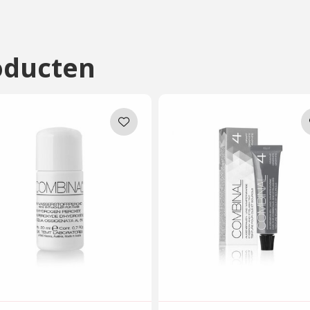
n
oducten