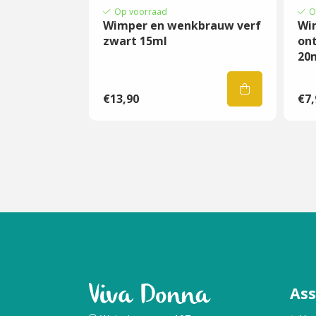
Op voorraad
O
Wimper en wenkbrauw verf
Wi
zwart 15ml
ont
20
€13,90
€7,
As