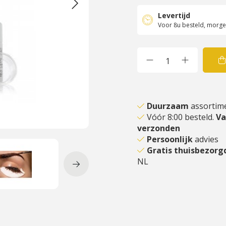
Levertijd
Voor 8u besteld, morgen
Duurzaam
assortim
Vóór 8:00 besteld.
V
verzonden
Persoonlijk
advies
Gratis thuisbezor
NL