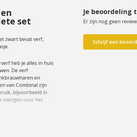
 en
Je beoordeling 
ete set
Er zijn nog geen review
 zwart bevat verf,
Schrijf een beoord
sje.
rf heb je alles in huis
wen. De verf
wenkbrauwharen en
en van Combinal zijn
ruik, bijvoorbeeld in
 te mengen voor het
pers en wenkbrauwen te