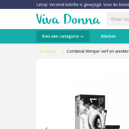
Letop: Verzend belofte is gewijzigd. Voor 8u beste
Categorieën
Kies een categorie
Merken
Verzorging
Combinal Wimper verf en wenkbr
Home
Make-up
Huidtypes & Huidcondities
Baby & Kids
Voeding & Gezondheid
Sale