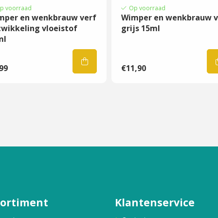
p voorraad
Op voorraad
mper en wenkbrauw verf
Wimper en wenkbrauw v
wikkeling vloeistof
grijs 15ml
ml
99
€11,90
sortiment
Klantenservice