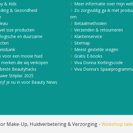
y & Kids
Meer informatie over mijn web
ding & Gezondheid
Zo zorgvuldig ga ik met produ
e
om
deau
Betaalmethoden
vel size producten
Verzenden & retourneren
logische en duurzame
Klantenservice
cten
Sitemap
nisbank
Meest gestelde vragen
s voor een mooie huid
Gratis E-books
e merken die wij verkopen
Viva Donna Kortingscode
beste Beautyhacks
Viva Donna's Spaarprogramm
uwe Striplac 2025
rijf je nu in voor Beauty News
or Make-Up, Huidverbetering & Verzorging -
Webshop lat