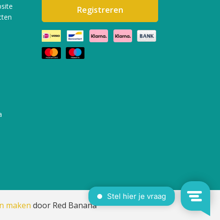
site
Registreren
cten
a
en maken
door Red Banana