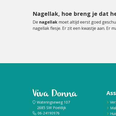
Nagellak, hoe breng je dat h
De
nagellak
moet altijd eerst goed geschu
nagellak flesje. Er zit een kwastje aan. Er
As
Wateringseweg 107
Ver
2685 SW Poeldijk
Ma
06-24190976
Hui