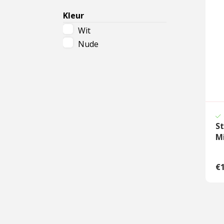
Vrij van parabenen &
Kleur
siliconen
Wit
Nude
St
M
€1