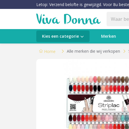
Letop: Verzend belofte is gewijzigd. Voor 8u beste
Categorieën
Kies een categorie
Merken
Verzorging
Alle merken die wij verkopen
Home
Make-up
Huidtypes & Huidcondities
Baby & Kids
Voeding & Gezondheid
Sale