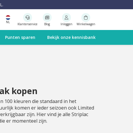
L.
NL
Klantenservice
Blog
Inloggen
Winkelwagen
Punten sparen
Bekijk onze kennisbank
lak kopen
 in 100 kleuren die standaard in het
uurlijk komen er ieder seizoen ook Limited
 verkrijgbaar zijn. Hier vind je alle Striplac
die er momenteel zijn.