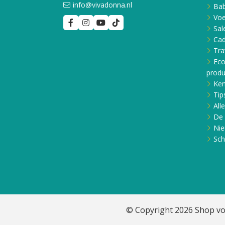
info@vivadonna.nl
Bab
Voe
Sal
Ca
Tra
Eco
produ
Ken
Tip
All
De 
Nie
Sch
© Copyright 2026 Shop vo