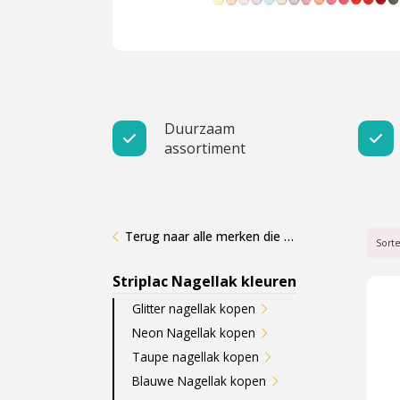
Cadeau
Travel size producten
Nieuwe Striplac 2025
Duurzaam
assortiment
Schrijf je nu in voor Beauty News
Terug naar alle merken die wij verkopen
Sort
Striplac Nagellak kleuren
Glitter nagellak kopen
Neon Nagellak kopen
Taupe nagellak kopen
Blauwe Nagellak kopen