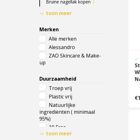
Bruine nagellak kopen
Groene nagellak kopen
toon meer
Paarse nagellak kopen
Roze nagellak kopen
Merken
Grijze nagellak kopen
Alle merken
Zwarte nagellak kopen
Alessandro
Witte nagellak kopen
ZAO Skincare & Make-
Rode nagellak kopen
up
St
Nude nagellak kopen
W
Duurzaamheid
N
Troep vrij
Plastic vrij
€1
Natuurlijke
ingrediënten ( minimaal
95%)
10 Free
toon meer
Vegan