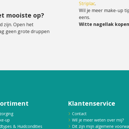
Striplac
.
Wil je meer make-up ti
et mooiste op?
eens.
Witte nagellak kope
d zijn. Open het
 mag geen grote druppen
sortiment
Klantenservice
zorging
Contact
ke-up
Wil je meer weten over mij?
dtypes & Huidcondities
Dit zijn mijn algemene voorw