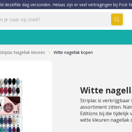
ld dezelfde dag verzonden. Helaas zijn er veel vertragingen bij Post N
Striplac Nagellak kleuren
Witte nagellak kopen
Witte nagel
Striplac is verkrijgbaar
assortiment zitten. Nat
Editions bij die tijdelijk
witte kleuren nagellak 