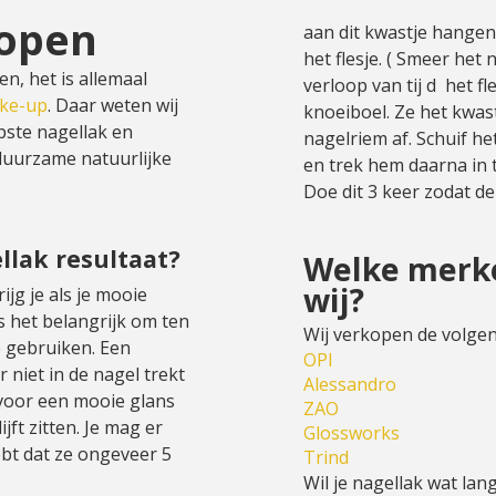
kopen
aan dit kwastje hangen
het flesje. ( Smeer het 
en, het is allemaal
verloop van tij d het f
ke-up
. Daar weten wij
knoeiboel. Ze het kwas
pste nagellak en
nagelriem af. Schuif h
duurzame natuurlijke
en trek hem daarna in 
Doe dit 3 keer zodat de
llak resultaat?
Welke merke
wij?
rijg je als je mooie
s het belangrijk om ten
Wij verkopen de volg
e gebruiken. Een
OPI
 niet in de nagel trekt
Alessandro
 voor een mooie glans
ZAO
jft zitten. Je mag er
Glossworks
ebt dat ze ongeveer 5
Trind
Wil je nagellak wat lang 