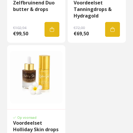
Zelfbruinend Duo
Voordeelset
butter & drops
Tanningdrops &
Hydragold
€102,94
€72,00
€99,50
€69,50
Op voorraad
Voordeelset
Holliday Skin drops