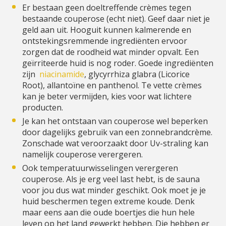
Er bestaan geen doeltreffende crèmes tegen
bestaande couperose (echt niet). Geef daar niet je
geld aan uit. Hooguit kunnen kalmerende en
ontstekingsremmende ingrediënten ervoor
zorgen dat de roodheid wat minder opvalt. Een
geïrriteerde huid is nog roder. Goede ingrediënten
zijn
niacinamide
, glycyrrhiza glabra (Licorice
Root), allantoïne en panthenol. Te vette crèmes
kan je beter vermijden, kies voor wat lichtere
producten.
Je kan het ontstaan van couperose wel beperken
door dagelijks gebruik van een zonnebrandcrème.
Zonschade wat veroorzaakt door Uv-straling kan
namelijk couperose verergeren.
Ook temperatuurwisselingen verergeren
couperose. Als je erg veel last hebt, is de sauna
voor jou dus wat minder geschikt. Ook moet je je
huid beschermen tegen extreme koude. Denk
maar eens aan die oude boertjes die hun hele
leven op het land gewerkt hebben. Die hebben er