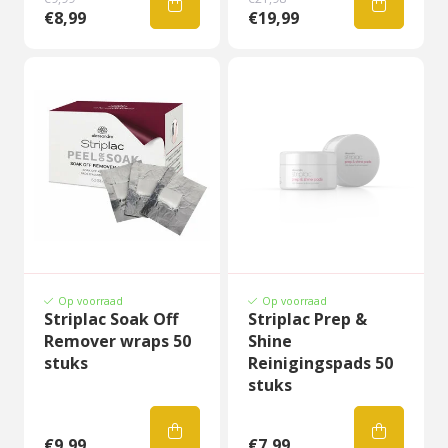
€8,99
€19,99
Op voorraad
Op voorraad
Striplac Soak Off
Striplac Prep &
Remover wraps 50
Shine
stuks
Reinigingspads 50
stuks
€9,99
€7,99