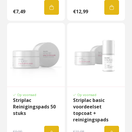
€7,49
€12,99
Op voorraad
Op voorraad
Striplac
Striplac basic
Reinigingspads 50
voordeelset
stuks
topcoat +
reinigingspads
€9,99
€21,98