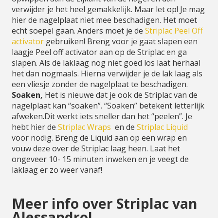
verwijder je het heel gemakkelijk. Maar let op! Je mag
hier de nagelplaat niet mee beschadigen. Het moet
echt soepel gaan. Anders moet je de
Striplac Peel Off
activator
gebruiken! Breng voor je gaat slapen een
laagje Peel off activator aan op de Striplac en ga
slapen. Als de laklaag nog niet goed los laat herhaal
het dan nogmaals. Hierna verwijder je de lak laag als
een vliesje zonder de nagelplaat te beschadigen.
Soaken,
Het is nieuwe dat je ook de Striplac van de
nagelplaat kan “soaken”. “Soaken” betekent letterlijk
afweken.Dit werkt iets sneller dan het “peelen”. Je
hebt hier de
Striplac Wraps
en de
Striplac Liquid
voor nodig. Breng de Liquid aan op een wrap en
vouw deze over de Striplac laag heen. Laat het
ongeveer 10- 15 minuten inweken en je veegt de
laklaag er zo weer vanaf!
Meer info over Striplac van
Alessandro!