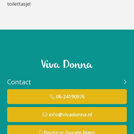
toilettasje!
Contact
06-24190976
info@vivadonna.nl
Route in Google Maps