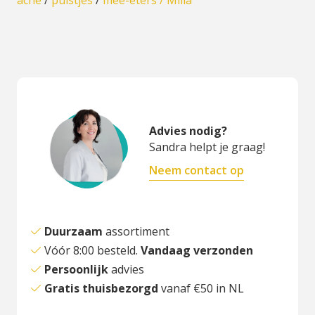
acne
/
puistjes
/
mee-eters /
Milia
Advies nodig?
Sandra helpt je graag!
Neem contact op
Duurzaam
assortiment
Vóór 8:00 besteld.
Vandaag verzonden
Persoonlijk
advies
Gratis thuisbezorgd
vanaf €50 in NL