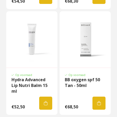
€54,50
€68,30
Op voorraad
Op voorraad
Hydra Advanced
BB oxygen spf 50
Lip Nutri Balm 15
Tan - 50ml
ml
€52,50
€68,50