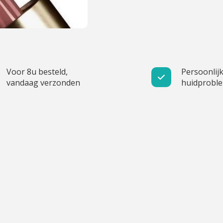
Voor 8u besteld,
Persoonlijk
vandaag verzonden
huidprobl
Nagellak
Striplac Alle
Striplac Kleuren
Strip
producten
Verzorgin