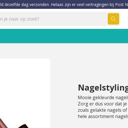
ld dezelfde dag verzonden. Helaas zijn er veel vertragingen bij Post N
Nagelstylin
Mooie gekleurde nagels
Zorg er dus voor dat j
zoals gelakte nagels of 
hele assortiment nagel