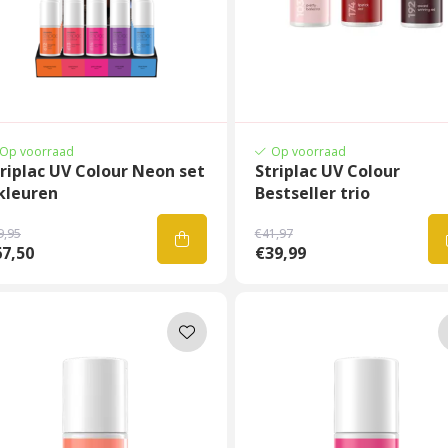
Op voorraad
Op voorraad
riplac UV Colour Neon set
Striplac UV Colour
kleuren
Bestseller trio
9,95
€41,97
7,50
€39,99