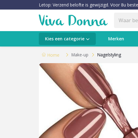
Letop: Verzend belofte is gewijzigd. Voor 8u beste
Categorieën
Kies een categorie
Merken
Verzorging
Make-up
Nagelstyling
Home
Make-up
Huidtypes & Huidcondities
Baby & Kids
Voeding & Gezondheid
Sale