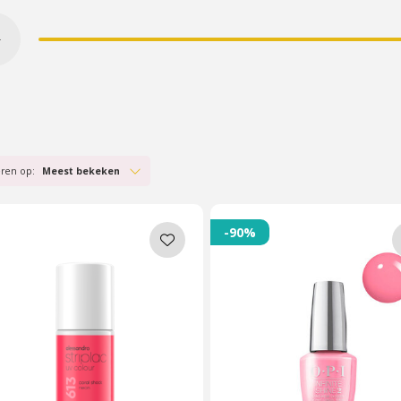
eren op:
Meest bekeken
-90%