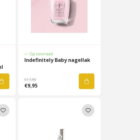
Op voorraad
Indefinitely Baby nagellak
ml
€17,95
€9,95