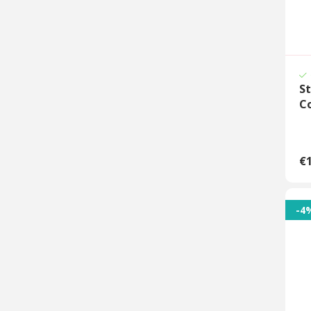
St
Co
€1
-4