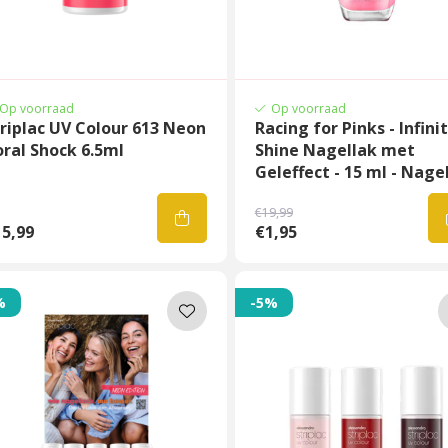
Op voorraad
Op voorraad
riplac UV Colour 613 Neon
Racing for Pinks - Infini
ral Shock 6.5ml
Shine Nagellak met
Geleffect - 15 ml - Nage
€19,99
5,99
€1,95
%
-5%