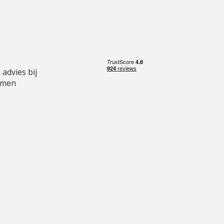
 advies bij
emen
lac
Striplac Starters
gsproducten
Kit