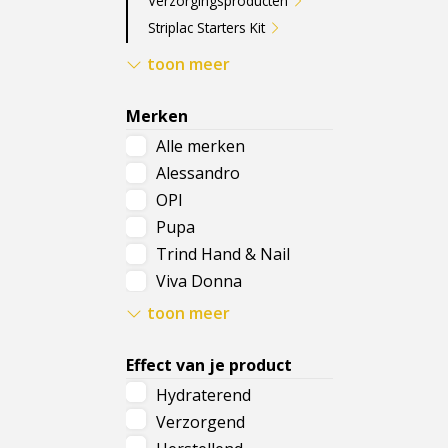
Verzorgingsproducten
Striplac Starters Kit
Nail Art
toon meer
Nagellak Remover
Basecoat
Merken
Topcoat
Alle merken
Alessandro
OPI
Pupa
Trind Hand & Nail
Viva Donna
ZAO Skincare & Make-
toon meer
up
Effect van je product
Hydraterend
Verzorgend