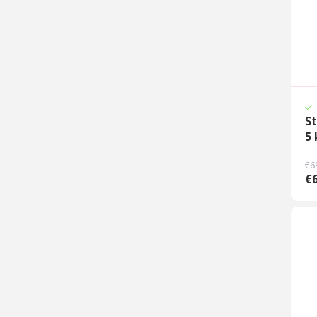
St
5 
€6
€6