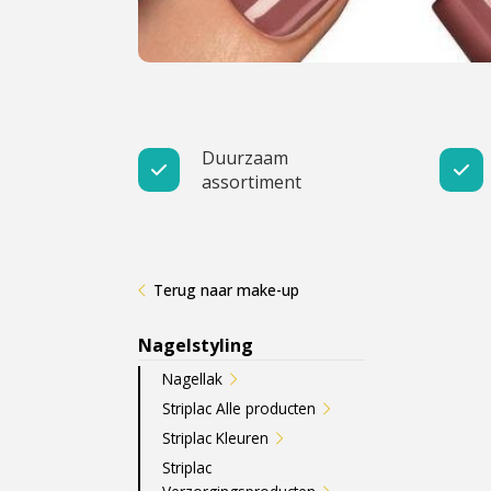
Cadeau
Travel size producten
Nieuwe Striplac 2025
Duurzaam
assortiment
Schrijf je nu in voor Beauty News
Terug naar make-up
Nagelstyling
Nagellak
Striplac Alle producten
Striplac Kleuren
Striplac