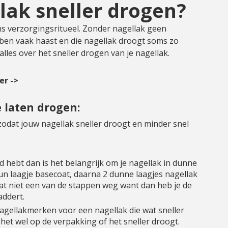
llak sneller drogen?
ns verzorgingsritueel. Zonder nagellak geen
en vaak haast en die nagellak droogt soms zo
lles over het sneller drogen van je nagellak.
er ->
e laten drogen:
zodat jouw nagellak sneller droogt en minder snel
tijd hebt dan is het belangrijk om je nagellak in dunne
un laagje basecoat, daarna 2 dunne laagjes nagellak
aat niet een van de stappen weg want dan heb je de
addert.
nagellakmerken voor een nagellak die wat sneller
het wel op de verpakking of het sneller droogt.