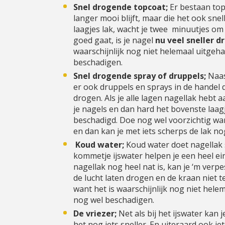
Snel drogende topcoat;
Er bestaan top
langer mooi blijft, maar die het ook sn
laagjes lak, wacht je twee minuutjes om 
goed gaat, is je nagel
nu veel sneller d
waarschijnlijk nog niet helemaal uitgeha
beschadigen.
Snel drogende spray of druppels;
Naas
er ook druppels en sprays in de handel d
drogen. Als je alle lagen nagellak hebt 
je nagels en dan hard het bovenste laagj
beschadigd. Doe nog wel voorzichtig wan
en dan kan je met iets scherps de lak n
Koud water;
Koud water doet nagellak 
kommetje ijswater helpen je een heel eind
nagellak nog heel nat is, kan je ‘m verp
de lucht laten drogen en de kraan niet t
want het is waarschijnlijk nog niet hele
nog wel beschadigen.
De vriezer;
Net als bij het ijswater kan 
het nog iets sneller. En uiteraard ook i