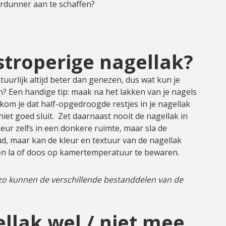
rdunner aan te schaffen?
stroperige nagellak?
urlijk altijd beter dan genezen, dus wat kun je
 Een handige tip: maak na het lakken van je nagels
orkom je dat half-opgedroogde restjes in je nagellak
iet goed sluit. Zet daarnaast nooit de nagellak in
keur zelfs in een donkere ruimte, maar sla de
ud, maar kan de kleur en textuur van de nagellak
 een la of doos op kamertemperatuur te bewaren.
p, zo kunnen de verschillende bestanddelen van de
llak wel / niet mee