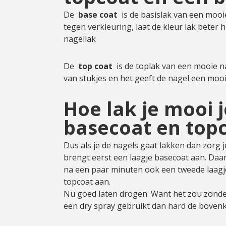
Cadeau
De
base coat
is de basislak van een mooi
tegen verkleuring, laat de kleur lak beter
Travel size producten
nagellak
Nieuwe Striplac 2025
De
top coat
is de toplak van een mooie n
van stukjes en het geeft de nagel een mooi
Schrijf je nu in voor Beauty News
Hoe lak je mooi 
basecoat en top
Dus als je de nagels gaat lakken dan zorg j
brengt eerst een laagje basecoat aan. Daar
na een paar minuten ook een tweede laagje 
topcoat aan.
Nu goed laten drogen. Want het zou zonde z
een dry spray gebruikt dan hard de bovenka