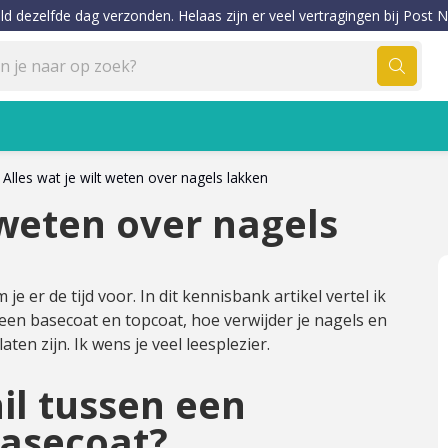
ld dezelfde dag verzonden. Helaas zijn er veel vertragingen bij Post N
Alles wat je wilt weten over nagels lakken
 weten over nagels
m je er de tijd voor. In dit kennisbank artikel vertel ik
 een basecoat en topcoat, hoe verwijder je nagels en
ten zijn. Ik wens je veel leesplezier.
il tussen een
basecoat?