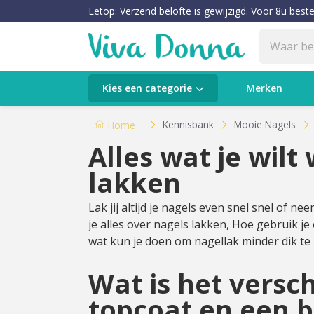
Letop: Verzend belofte is gewijzigd. Voor 8u beste
Categorieën
Kies een categorie
Merken
Verzorging
Kennisbank
Mooie Nagels
Home
Alles wat je wilt
Make-up
lakken
Huidtypes & Huidcondities
Lak jij altijd je nagels even snel snel of nee
je alles over nagels lakken, Hoe gebruik je
Baby & Kids
wat kun je doen om nagellak minder dik te la
Voeding & Gezondheid
Wat is het versch
Sale
topcoat en een 