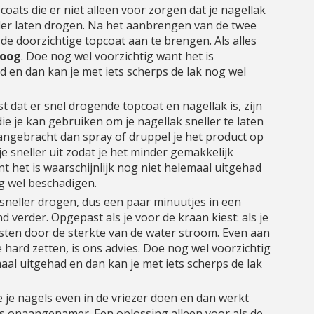
coats die er niet alleen voor zorgen dat je nagellak
eller laten drogen. Na het aanbrengen van de twee
de doorzichtige topcoat aan te brengen. Als alles
roog
. Doe nog wel voorzichtig want het is
d en dan kan je met iets scherps de lak nog wel
t dat er snel drogende topcoat en nagellak is, zijn
ie je kan gebruiken om je nagellak sneller te laten
aangebracht dan spray of druppel je het product op
e sneller uit zodat je het minder gemakkelijk
t het is waarschijnlijk nog niet helemaal uitgehad
og wel beschadigen.
sneller drogen, dus een paar minuutjes in een
 verder. Opgepast als je voor de kraan kiest: als je
esten door de sterkte van de water stroom. Even aan
e hard zetten, is ons advies. Doe nog wel voorzichtig
maal uitgehad en dan kan je met iets scherps de lak
je je nagels even in de vriezer doen en dan werkt
ets onaangenamer. Een oplossing alleen voor als de