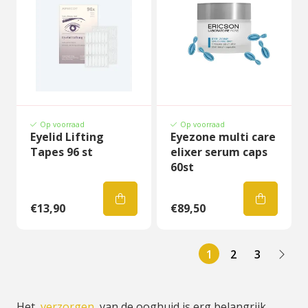
Op voorraad
Op voorraad
Eyelid Lifting
Eyezone multi care
Tapes 96 st
elixer serum caps
60st
€13,90
€89,50
1
2
3
Het
verzorgen
van de ooghuid is erg belangrijk,