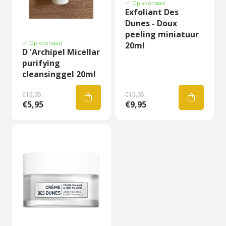
Op voorraad
Exfoliant Des
Dunes - Doux
peeling miniatuur
Op voorraad
20ml
D 'Archipel Micellar
purifying
cleansinggel 20ml
€15,95
€15,95
€5,95
€9,95