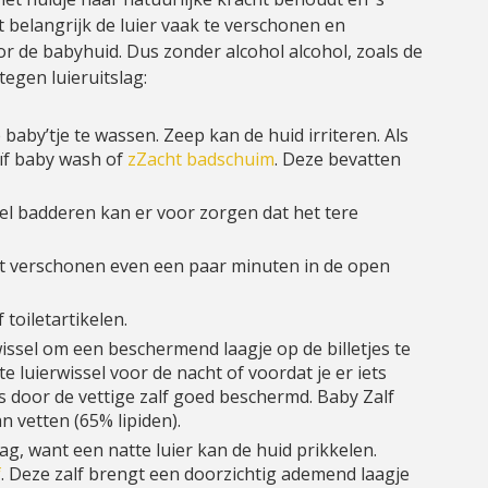
t belangrijk de luier vaak te verschonen en
or de babyhuid. Dus zonder alcohol alcohol, zoals de
tegen luieruitslag:
baby’tje te wassen. Zeep kan de huid irriteren. Als
aïf baby wash of
zZacht badschuim
. Deze bevatten
veel badderen kan er voor zorgen dat het tere
s het verschonen even een paar minuten in de open
toiletartikelen.
rwissel om een beschermend laagje op de billetjes te
ste luierwissel voor de nacht of voordat je er iets
jes door de vettige zalf goed beschermd. Baby Zalf
 vetten (65% lipiden).
g, want een natte luier kan de huid prikkelen.
f
. Deze zalf brengt een doorzichtig ademend laagje