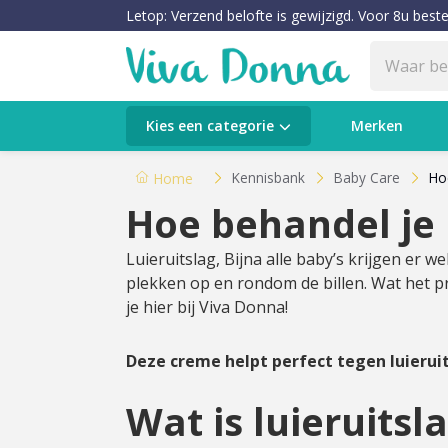
Letop: Verzend belofte is gewijzigd. Voor 8u beste
Categorieën
Kies een categorie
Merken
Verzorging
Kennisbank
Baby Care
Hoe
Home
Hoe behandel je 
Make-up
Luieruitslag, Bijna alle baby’s krijgen er 
Huidtypes & Huidcondities
plekken op en rondom de billen. Wat het pr
je hier bij Viva Donna!
Baby & Kids
Deze creme helpt perfect tegen luieruit
Voeding & Gezondheid
Wat is luieruitsl
Sale