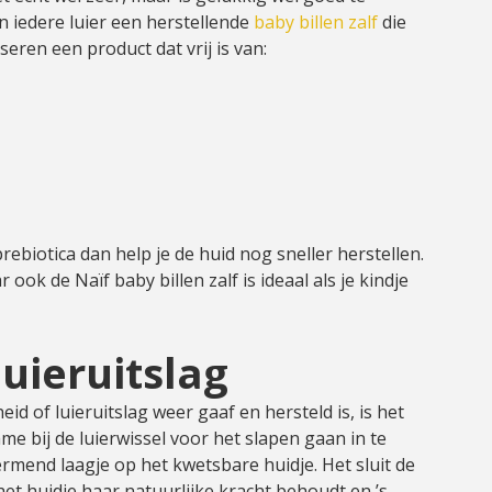
n iedere luier een herstellende
baby billen zalf
die
seren een product dat vrij is van:
ebiotica dan help je de huid nog sneller herstellen.
r ook de Naïf baby billen zalf is ideaal als je kindje
uieruitslag
d of luieruitslag weer gaaf en hersteld is, is het
name bij de luierwissel voor het slapen gaan in te
rmend laagje op het kwetsbare huidje. Het sluit de
het huidje haar natuurlijke kracht behoudt en ’s