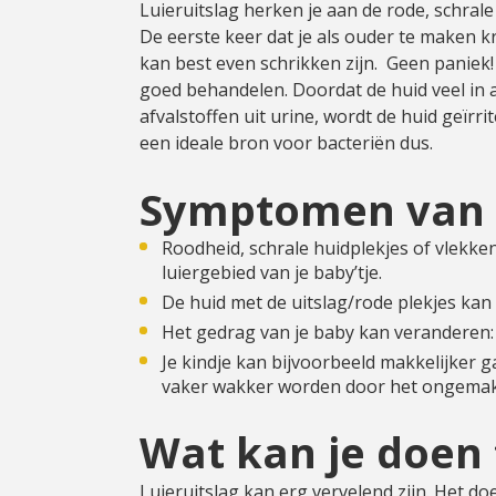
Luieruitslag herken je aan de rode, schrale
Cadeau
De eerste keer dat je als ouder te maken krij
kan best even schrikken zijn. Geen paniek! 
Travel size producten
goed behandelen. Doordat de huid veel in
afvalstoffen uit urine, wordt de huid geïrri
Nieuwe Striplac 2025
een ideale bron voor bacteriën dus.
Symptomen van l
Schrijf je nu in voor Beauty News
Roodheid, schrale huidplekjes of vlekken 
luiergebied van je baby’tje.
De huid met de uitslag/rode plekjes ka
Het gedrag van je baby kan veranderen: j
Je kindje kan bijvoorbeeld makkelijker g
vaker wakker worden door het ongemak
Wat kan je doen 
Luieruitslag kan erg vervelend zijn. Het do