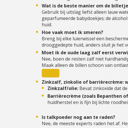
Wat is de beste manier om de billetje
Gebruik bij uitslag liefst alleen lauw wa
geparfumeerde babydoekjes; de alcohol
huid.
Hoe vaak moet ik smeren?
Breng bij elke luierwissel een bescherm
drooggedepte huid, anders sluit je het vo
Moet ik de oude laag zalf eerst verw
Nee, boen de resten zalf niet hardhandig 
Maak alleen de billen schoon van ontlas
Zinkzalf, zinkolie of barrièrecrème: w
Zinkzalf/olie:
Bevat zinkoxide dat de
Barrièrecrème (zoals Bepanthen o
huidherstel en is fijn bij lichte roodhei
Is talkpoeder nog aan te raden?
Nee, de meeste experts raden het af. He