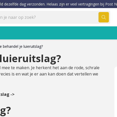
ld dezelfde dag verzonden. Helaas zijn er veel vertragingen bij Post N
 behandel je luieruitslag?
luieruitslag?
wel mee te maken. Je herkent het aan de rode, schrale
ecies is en wat je er aan kan doen dat vertellen we
slag ->
ag?