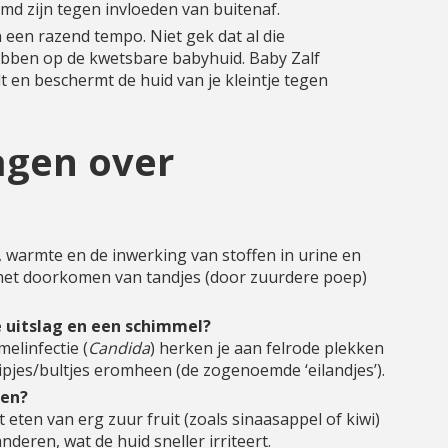
rmd zijn tegen invloeden van buitenaf.
n een razend tempo. Niet gek dat al die
bben op de kwetsbare babyhuid. Baby Zalf
t en beschermt de huid van je kleintje tegen
agen over
, warmte en de inwerking van stoffen in urine en
n het doorkomen van tandjes (door zuurdere poep)
e uitslag en een schimmel?
elinfectie (
Candida
) herken je aan felrode plekken
tipjes/bultjes eromheen (de zogenoemde ‘eilandjes’).
men?
 eten van erg zuur fruit (zoals sinaasappel of kiwi)
deren, wat de huid sneller irriteert.