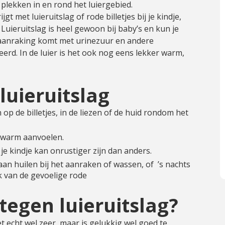
 plekken in en rond het luiergebied.
gt met luieruitslag of rode billetjes bij je kindje,
Luieruitslag is heel gewoon bij baby’s en kun je
 aanraking komt met urinezuur en andere
teerd. In de luier is het ook nog eens lekker warm,
uieruitslag
op de billetjes, in de liezen of de huid rondom het
n warm aanvoelen.
e kindje kan onrustiger zijn dan anders.
aan huilen bij het aanraken of wassen, of ’s nachts
 van de gevoelige rode
tegen luieruitslag?
et echt wel zeer, maar is gelukkig wel goed te