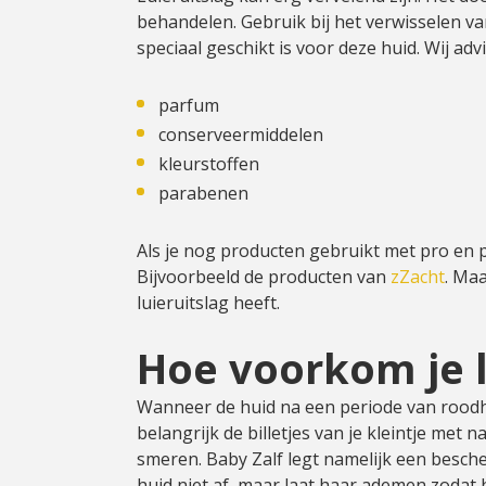
behandelen. Gebruik bij het verwisselen va
speciaal geschikt is voor deze huid. Wij advi
parfum
conserveermiddelen
kleurstoffen
parabenen
Als je nog producten gebruikt met pro en pr
Bijvoorbeeld de producten van
zZacht
. Maa
luieruitslag heeft.
Hoe voorkom je l
Wanneer de huid na een periode van roodhei
belangrijk de billetjes van je kleintje met 
smeren. Baby Zalf legt namelijk een besche
huid niet af, maar laat haar ademen zodat 