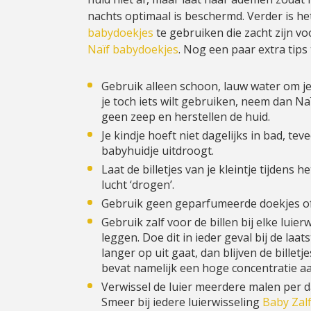
nachts optimaal is beschermd. Verder is he
babydoekjes
te gebruiken die zacht zijn vo
Naïf babydoekjes
. Nog een paar extra tips 
Gebruik alleen schoon, lauw water om je 
je toch iets wilt gebruiken, neem dan N
geen zeep en herstellen de huid.
Je kindje hoeft niet dagelijks in bad, te
babyhuidje uitdroogt.
Laat de billetjes van je kleintje tijden
lucht ‘drogen’.
Gebruik geen geparfumeerde doekjes of 
Gebruik zalf voor de billen bij elke luie
leggen. Doe dit in ieder geval bij de laat
langer op uit gaat, dan blijven de billet
bevat namelijk een hoge concentratie aan
Verwissel de luier meerdere malen per da
Smeer bij iedere luierwisseling
Baby Zal