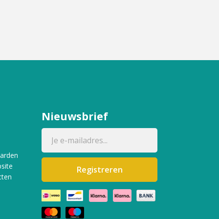
Nieuwsbrief
aarden
site
Registreren
cten