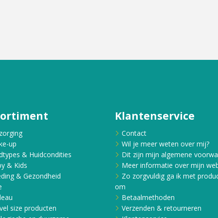
sortiment
Klantenservice
zorging
Contact
ke-up
Wil je meer weten over mij?
dtypes & Huidcondities
Dit zijn mijn algemene voorw
y & Kids
Meer informatie over mijn web
ding & Gezondheid
Zo zorgvuldig ga ik met produ
e
om
deau
Betaalmethoden
vel size producten
Verzenden & retourneren