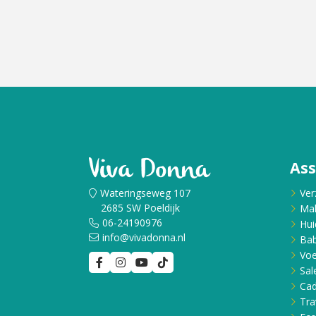
As
Wateringseweg 107
Ver
2685 SW Poeldijk
Ma
06-24190976
Hui
info@vivadonna.nl
Bab
Voe
Sal
Ca
Tra