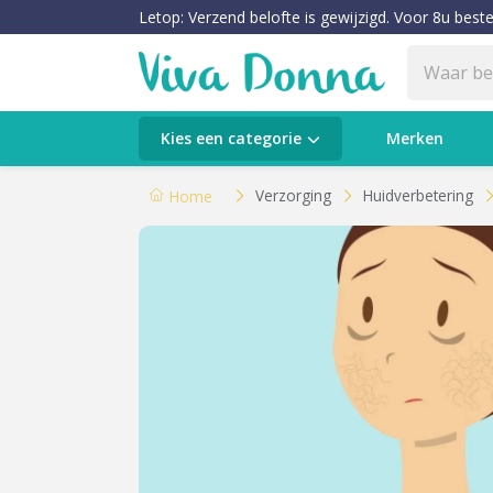
Letop: Verzend belofte is gewijzigd. Voor 8u beste
Categorieën
Kies een categorie
Merken
Verzorging
Verzorging
Huidverbetering
Home
Make-up
Huidtypes & Huidcondities
Baby & Kids
Voeding & Gezondheid
Sale