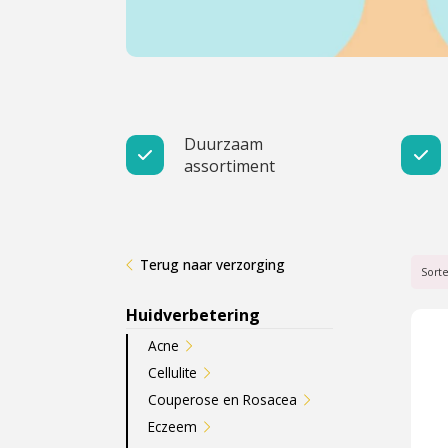
Cadeau
Travel size producten
Nieuwe Striplac 2025
Duurzaam
assortiment
Schrijf je nu in voor Beauty News
Terug naar verzorging
Sort
Huidverbetering
Acne
Cellulite
Couperose en Rosacea
Eczeem