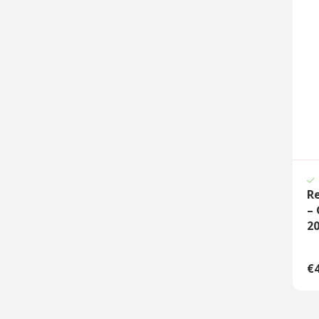
Re
– 
2
€4