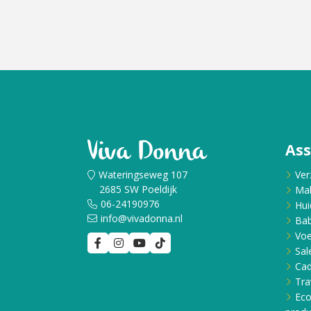
As
Wateringseweg 107
Ver
2685 SW Poeldijk
Ma
06-24190976
Hui
info@vivadonna.nl
Bab
Voe
Sal
Ca
Tra
Eco