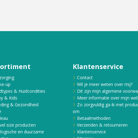
sortiment
Klantenservice
zorging
Contact
ke-up
Wil je meer weten over mij?
dtypes & Huidcondities
Dit zijn mijn algemene voorw
y & Kids
Meer informatie over mijn web
ding & Gezondheid
Zo zorgvuldig ga ik met produ
e
om
deau
Betaalmethoden
vel size producten
Verzenden & retourneren
logische en duurzame
Klantenservice