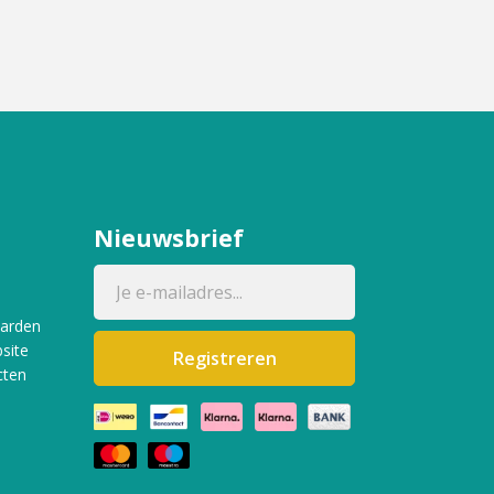
Nieuwsbrief
aarden
site
Registreren
cten