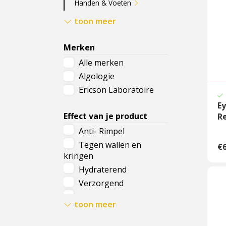
Handen & Voeten
Huidverslapping
toon meer
Pigmentvlekken
Rimpels
Merken
Wallen onder de ogen
Alle merken
Zwangerschapsstriemen
Algologie
Ericson Laboratoire
Ey
Effect van je product
R
Anti- Rimpel
Tegen wallen en
€6
kringen
Hydraterend
Verzorgend
Herstellend
toon meer
Kalmerend
Zuiverend