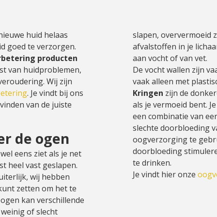
nieuwe huid helaas
slapen, oververmoeid zi
id goed te verzorgen.
afvalstoffen in je licha
rbetering producten
aan vocht of van vet.
ast van huidproblemen,
De vocht wallen zijn va
veroudering. Wij zijn
vaak alleen met plastis
etering
. Je vindt bij ons
Kringen
zijn de donke
vinden van de juiste
als je vermoeid bent. Je
een combinatie van een
slechte doorbloeding v
er de ogen
oogverzorging te gebru
doorbloeding stimulere
wel eens ziet als je net
te drinken.
st heel vast geslapen.
Je vindt hier onze
oogv
terlijk, wij hebben
 kunt zetten om het te
 ogen kan verschillende
weinig of slecht