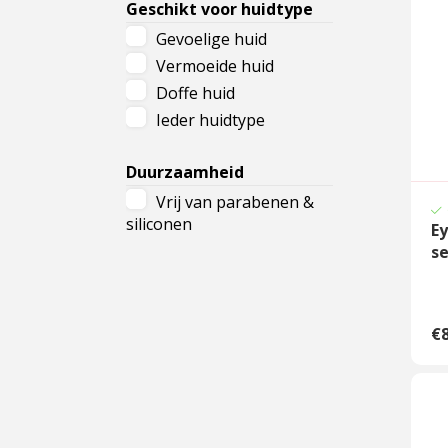
Geschikt voor huidtype
Tegen huidverslapping
Gevoelige huid
Vermoeide ooghuid
Vermoeide huid
Gezwollen oogleden
Doffe huid
Ieder huidtype
Duurzaamheid
Vrij van parabenen &
siliconen
Ey
s
€8