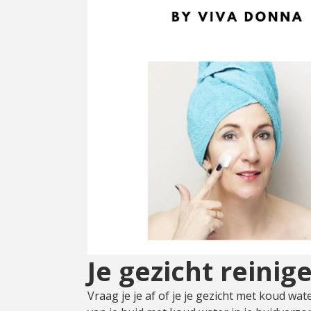
Cadeau
Travel size producten
Nieuwe Striplac 2025
Schrijf je nu in voor Beauty News
Je gezicht reini
Vraag je je af of je je gezicht met koud w