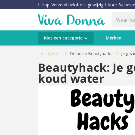
Letop: Verzend belofte is gewijzigd. Voor 8u beste
Categorieën
Kies een categorie
Merken
Verzorging
De beste Beautyhacks
Je gezi
Home
Beautyhack: Je g
Make-up
koud water
Huidtypes & Huidcondities
Baby & Kids
Voeding & Gezondheid
Sale