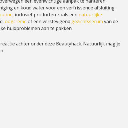
e overwegen een evenwichtige aanpak te hanteren,
niging en koud water voor een verfrissende afsluiting.
outine
, inclusief producten zoals een
natuurlijke
id,
oogcrème
of een verstevigend
gezichtsserum
van de
eke huidproblemen aan te pakken.
reactie achter onder deze Beautyhack. Natuurlijk mag je
n.