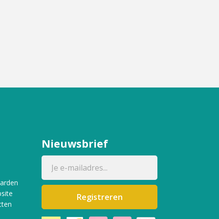
Nieuwsbrief
aarden
site
Registreren
cten