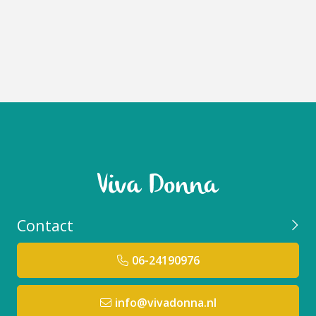
Contact
06-24190976
info@vivadonna.nl