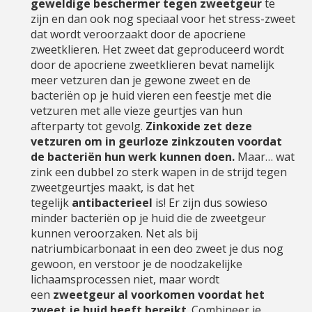
geweldige beschermer tegen zweetgeur
te
zijn en dan ook nog speciaal voor het stress-zweet
dat wordt veroorzaakt door de apocriene
zweetklieren. Het zweet dat geproduceerd wordt
door de apocriene zweetklieren bevat namelijk
meer vetzuren dan je gewone zweet en de
bacteriën op je huid vieren een feestje met die
vetzuren met alle vieze geurtjes van hun
afterparty tot gevolg.
Zinkoxide zet deze
vetzuren om in geurloze zinkzouten voordat
de bacteriën hun werk kunnen doen.
Maar… wat
zink een dubbel zo sterk wapen in de strijd tegen
zweetgeurtjes maakt, is dat het
tegelijk
antibacterieel
is! Er zijn dus sowieso
minder bacteriën op je huid die de zweetgeur
kunnen veroorzaken. Net als bij
natriumbicarbonaat in een deo zweet je dus nog
gewoon, en verstoor je de noodzakelijke
lichaamsprocessen niet, maar wordt
een
zweetgeur al voorkomen voordat het
zweet je huid heeft bereikt
. Combineer je