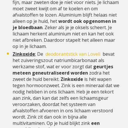
fijn, maar zweten doe je niet voor niets. Je lichaam
moet zweet kwijt om af te koelen en om
afvalstoffen te lozen. Aluminium blijft helaas niet
alleen op je huid, het
wordt ook opgenomen in
je bloedbaan
. Zeker als je je oksels scheert. Je
lichaam herkent aluminium niet en kan het ook
niet afbreken. Daardoor stapelt het alleen maar
op in je lichaam.
Zinkoxide
; De
deodorantstick van Loveli
bevat
het zuiveringszout natriumbicarbonaat als
werkzame stof, wat er voor zorgt dat
geurtjes
meteen geneutraliseerd worden
zodra het
zweet de huid bereikt.
Zinkoxide
is hét wapen
tegen hormoonzweet. Zink is een mineraal dat we
nodig hebben in ons lichaam. Heb je een tekort
aan zink, dan kan dat zelfs een lichaamsgeur
veroorzaken, doordat het systeem van
afvalstoffen afvoeren in ons lichaam verstoord
wordt. Zink zit dan ook in bijna alle
multivitaminen. Op je huid blijkt zink
een