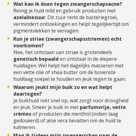
Wat kan ik doen tegen zwangerschapsacne?
Reinig je huid mild en gebruik producten met
azelaïnezuur
. Dit zuur remt de bacteriegroei,
vermindert ontstekingen en helpt tegelijkertijd om
pigmentvlekken te vervagen.
Kun je striae (zwangerschapsstriemen) echt
voorkomen?
Nee, het ontstaan van striae is grotendeels
genetisch bepaald
en ontstaat in de diepere
huidlagen. Wel helpt het dagelijks masseren met
een vette olie of shea butter om de bovenste
huidlaag soepel te houden en jeuk tegen te gaan.
Waarom jeukt mijn buik zo en wat helpt
daartegen?
Je buikhuid rekt snel op, wat zorgt voor droogheid
en jeuk. Smeer je buik in met
parfumvrije, vette
crèmes
of producten die menthol (indien laag
gedoseerd) of aloë vera bevatten om de huid te
kalmeren.
Mag ik tijdens mijn zwangerschap naar de