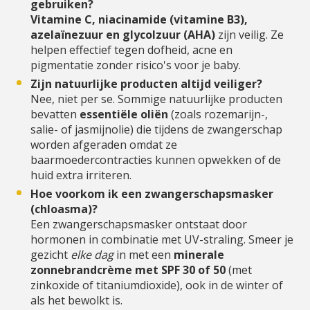
gebruiken?
Vitamine C, niacinamide (vitamine B3),
azelaïnezuur en glycolzuur (AHA)
zijn veilig. Ze
helpen effectief tegen dofheid, acne en
pigmentatie zonder risico's voor je baby.
Zijn natuurlijke producten altijd veiliger?
Nee, niet per se. Sommige natuurlijke producten
bevatten
essentiële oliën
(zoals rozemarijn-,
salie- of jasmijnolie) die tijdens de zwangerschap
worden afgeraden omdat ze
baarmoedercontracties kunnen opwekken of de
huid extra irriteren.
Hoe voorkom ik een zwangerschapsmasker
(chloasma)?
Een zwangerschapsmasker ontstaat door
hormonen in combinatie met UV-straling. Smeer je
gezicht
elke dag
in met een
minerale
zonnebrandcrème met SPF 30 of 50
(met
zinkoxide of titaniumdioxide), ook in de winter of
als het bewolkt is.