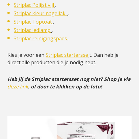
Striplac Polijst vijl
.
Striplac kleur nagellak
.
Striplac Topcoat
.
Striplac ledlamp
.
Striplac reinigingspads
.
Kies je voor een
Striplac startersse
t. Dan heb je
direct alle producten die je nodig hebt.
Heb jij de Striplac startersset nog niet? Shop je via
deze link
. of door te klikken op de foto!