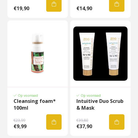
€19,90
€14,90
Op voorraad
Op voorraad
Cleansing foam*
Intuitive Duo Scrub
100ml
& Mask
€23,99
€39,80
€9,99
€37,90