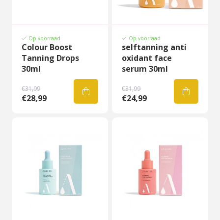
Op voorraad
Op voorraad
Colour Boost
selftanning anti
Tanning Drops
oxidant face
30ml
serum 30ml
€31,99
€31,99
€28,99
€24,99