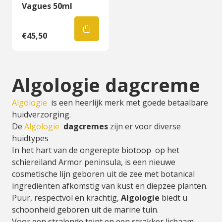
Vagues 50ml
€45,50
Algologie dagcreme
Algologie
is een heerlijk merk met goede betaalbare
huidverzorging.
De
Algologie
dagcremes
zijn er voor diverse
huidtypes
In het hart van de ongerepte biotoop op het
schiereiland Armor peninsula, is een nieuwe
cosmetische lijn geboren uit de zee met botanical
ingrediënten afkomstig van kust en diepzee planten.
Puur, respectvol en krachtig,
Algologie
biedt u
schoonheid geboren uit de marine tuin.
Voor een stralende teint en een strakker lichaam,