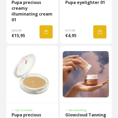
Pupa precious
Pupa eyelighter 01
creamy
illuminating cream
01
€29,95
€17,95
€15,95
€4,95
Op voorraad
Na bestelling
Pupa precious
Glowcloud Tanning