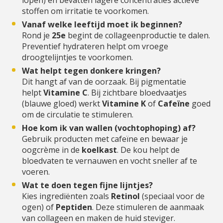
lopen) en bevatten lagere concentraties actieve
stoffen om irritatie te voorkomen.
Vanaf welke leeftijd moet ik beginnen?
Rond je
25e
begint de collageenproductie te dalen.
Preventief hydrateren helpt om vroege
droogtelijntjes te voorkomen.
Wat helpt tegen donkere kringen?
Dit hangt af van de oorzaak. Bij pigmentatie
helpt
Vitamine C
. Bij zichtbare bloedvaatjes
(blauwe gloed) werkt
Vitamine K
of
Cafeïne
goed
om de circulatie te stimuleren.
Hoe kom ik van wallen (vochtophoping) af?
Gebruik producten met cafeïne en bewaar je
oogcrème in de
koelkast
. De kou helpt de
bloedvaten te vernauwen en vocht sneller af te
voeren.
Wat te doen tegen fijne lijntjes?
Kies ingrediënten zoals
Retinol
(speciaal voor de
ogen) of
Peptiden
. Deze stimuleren de aanmaak
van collageen en maken de huid steviger.