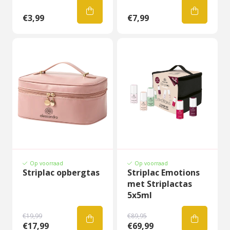
€3,99
€7,99
Op voorraad
Op voorraad
Striplac opbergtas
Striplac Emotions
met Striplactas
5x5ml
€19,99
€89,95
€17,99
€69,99