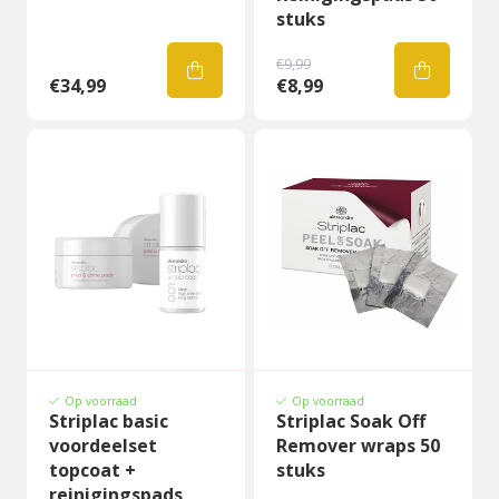
stuks
€9,99
€34,99
€8,99
Op voorraad
Op voorraad
Striplac basic
Striplac Soak Off
voordeelset
Remover wraps 50
topcoat +
stuks
reinigingspads