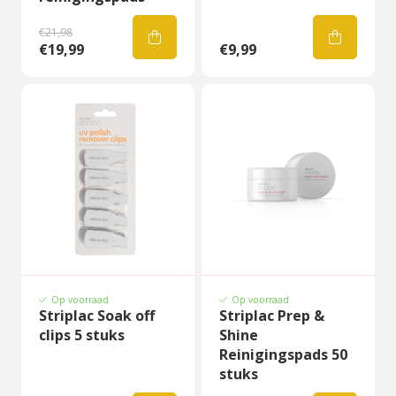
€21,98
€19,99
€9,99
Op voorraad
Op voorraad
Striplac Soak off
Striplac Prep &
clips 5 stuks
Shine
Reinigingspads 50
stuks