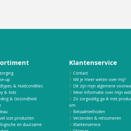
sortiment
Klantenservice
zorging
Contact
ke-up
Wil je meer weten over mij?
dtypes & Huidcondities
Dit zijn mijn algemene voorw
y & Kids
Meer informatie over mijn web
ding & Gezondheid
Zo zorgvuldig ga ik met produ
e
om
deau
Betaalmethoden
vel size producten
Verzenden & retourneren
logische en duurzame
Klantenservice
cten
Sitemap