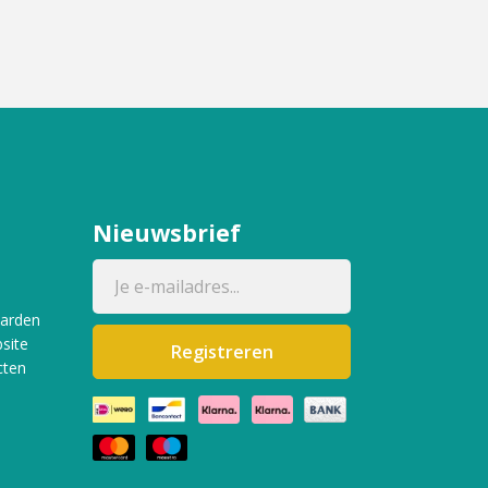
Nieuwsbrief
aarden
site
Registreren
cten