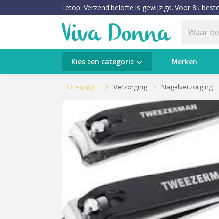
Letop: Verzend belofte is gewijzigd. Voor 8u beste
Categorieën
Kies een categorie
Merken
Verzorging
Verzorging
Nagelverzorging
Home
Make-up
Huidtypes & Huidcondities
Baby & Kids
Voeding & Gezondheid
Sale