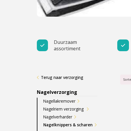
Cadeau
Travel size producten
Nieuwe Striplac 2025
Duurzaam
assortiment
Schrijf je nu in voor Beauty News
Terug naar verzorging
Sort
Nagelverzorging
Nagellakremover
Nagelriem verzorging
Nagelverharder
Nagelknippers & scharen