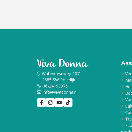
As
Wateringseweg 107
Ver
2685 SW Poeldijk
Ma
06-24190976
Hui
info@vivadonna.nl
Bab
Voe
Sal
Ca
Tra
Eco
produ