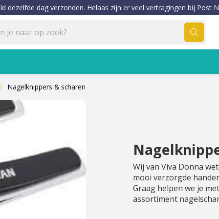
ld dezelfde dag verzonden. Helaas zijn er veel vertragingen bij Post N
Nagelknippers & scharen
Nagelknippe
Wij van Viva Donna wet
mooi verzorgde handen e
Graag helpen we je met
assortiment nagelschar