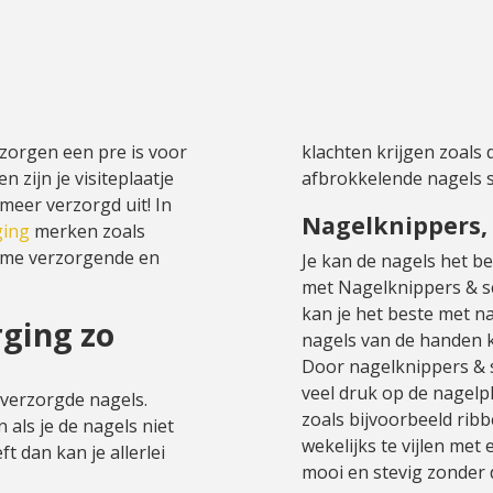
rzorgen een pre is voor
klachten krijgen zoals 
 zijn je visiteplaatje
afbrokkelende nagels s
 meer verzorgd uit! In
Nagelknippers,
ging
merken zoals
ame verzorgende en
Je kan de nagels het b
met Nagelknippers & 
kan je het beste met n
ging zo
nagels van de handen k
Door nagelknippers & sc
veel druk op de nagel
 verzorgde nagels.
zoals bijvoorbeeld ribb
n als je de nagels niet
wekelijks te vijlen met 
t dan kan je allerlei
mooi en stevig zonder d