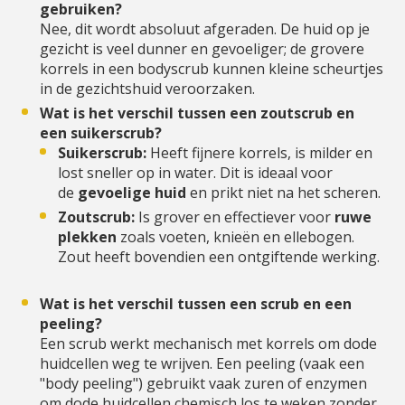
gebruiken?
Nee, dit wordt absoluut afgeraden. De huid op je
gezicht is veel dunner en gevoeliger; de grovere
korrels in een bodyscrub kunnen kleine scheurtjes
in de gezichtshuid veroorzaken.
Wat is het verschil tussen een zoutscrub en
een suikerscrub?
Suikerscrub:
Heeft fijnere korrels, is milder en
lost sneller op in water. Dit is ideaal voor
de
gevoelige huid
en prikt niet na het scheren.
Zoutscrub:
Is grover en effectiever voor
ruwe
plekken
zoals voeten, knieën en ellebogen.
Zout heeft bovendien een ontgiftende werking.
Wat is het verschil tussen een scrub en een
peeling?
Een scrub werkt mechanisch met korrels om dode
huidcellen weg te wrijven. Een peeling (vaak een
"body peeling") gebruikt vaak zuren of enzymen
om dode huidcellen chemisch los te weken zonder