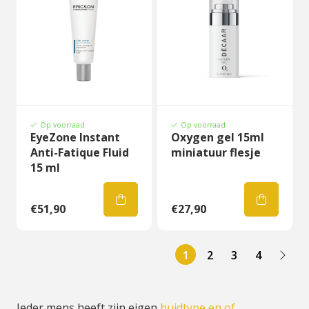
Op voorraad
Op voorraad
EyeZone Instant
Oxygen gel 15ml
Anti-Fatique Fluid
miniatuur flesje
15 ml
€51,90
€27,90
1
2
3
4
Ieder mens heeft zijn eigen
huidtype en of