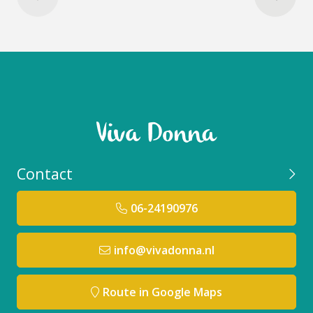
een dunne, permeabele, visco-elastische film en
bevordert een gladde en zachte huid.
Geranylgeranylisopropanol:
Helpt de elasticiteit
van de huid te verbeteren en verstevigt de huid.
NMF Aminozuren:
Helpt de natuurlijke
barrièrefunctie van de opperhuid te versterken en
huidbeschadiging onder invloed van uitdroging te
voorkomen.
Pseudoalteromonas Ferment Extract:
Een
bacteriestam welke geïsoleerd is uit de modder
van Antarctica. Beschermt de huid tegen roodheid
Contact
en uitdroging, en heeft een sterk hydraterend
vermogen.
06-24190976
Tocopheryl Acetaat:
Helpt bij het bestrijden van
schade door vrije radicalen en bevordert de
genezing van de huid om tekenen van
info@vivadonna.nl
veroudering te verminderen. Voorkomt ook het
vochtverlies.
Route in Google Maps
Ascorbyl Palmitaat:
Stimuleert de aanmaak van