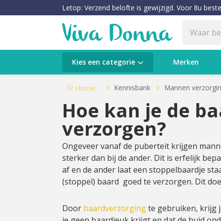
Letop: Verzend belofte is gewijzigd. Voor 8u beste
Categorieën
Kies een categorie
Merken
Verzorging
Kennisbank
Mannen verzorgi
Home
Hoe kan je de ba
Make-up
verzorgen?
Huidtypes & Huidcondities
Ongeveer vanaf de puberteit krijgen mann
sterker dan bij de ander. Dit is erfelijk be
Baby & Kids
af en de ander laat een stoppelbaardje sta
(stoppel) baard goed te verzorgen. Dit do
Voeding & Gezondheid
Door
baardverzorging
te gebruiken, krijg 
Sale
je geen baardjeuk krijgt en dat de huid ond