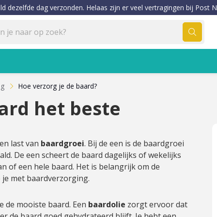
ld dezelfde dag verzonden. Helaas zijn er veel vertragingen bij Post N
ng
Hoe verzorg je de baard?
ard het beste
en last van
baardgroei
. Bij de een is de baardgroei
paald. De een scheert de baard dagelijks of wekelijks
an of een hele baard. Het is belangrijk om de
e je met baardverzorging.
je de mooiste baard. Een
baardolie
zorgt ervoor dat
er de baard goed gehydrateerd blijft. Je hebt een