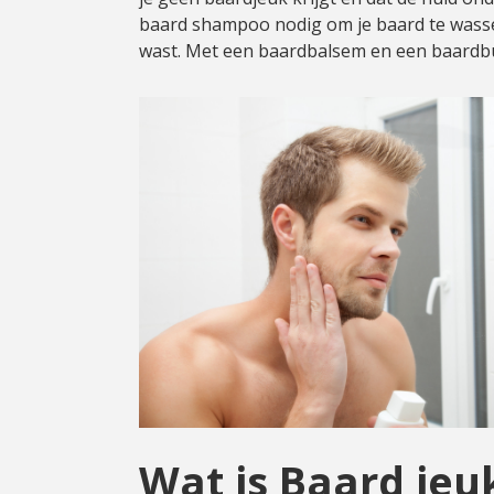
baard shampoo nodig om je baard te wassen. 
Cadeau
wast. Met een baardbalsem en een baardbut
Travel size producten
Nieuwe Striplac 2025
Schrijf je nu in voor Beauty News
Wat is Baard jeu