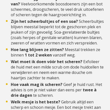
van?
Veelvoorkomende boosdoeners zijn een bot
scheermes, droogscheren, te veel druk uitoefenen
of scheren tegen de haargroeirichting in.
Zijn het scheerbultjes of een soa?
Scheerbultjes
blijven meestal beperkt tot de geschoren plek en
jeuken of zijn gevoelig. Soa-gerelateerde bultjes
(zoals herpes of genitale wratten) kunnen blaren,
zweren of wratten vormen en zich verspreiden.
Hoe lang blijven ze zitten?
Meestal trekken ze
binnen
1 tot 2 weken
vanzelf weg.
Wat moet ik doen vóór het scheren?
Exfolieer
de huid met een milde scrub om dode huidcellen te
verwijderen en neem een warme douche om
haartjes zachter te maken.
Hoe vaak mag ik scheren?
Geef je huid rust. Het
advies is om je niet vaker dan eens per
twee à
drie dagen
te scheren.
Welk mesje is het beste?
Gebruik altijd een
scherp en schoon mesje. Een bot mesje trekt aan