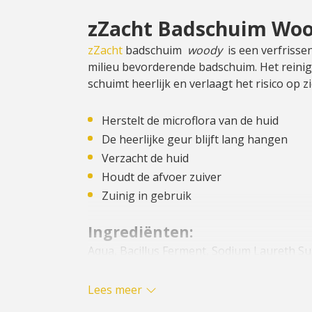
zZacht Badschuim Wo
zZacht
badschuim
woody
is een verfrisse
milieu bevorderende badschuim. Het reinigt
schuimt heerlijk en verlaagt het risico op 
Herstelt de microflora van de huid
De heerlijke geur blijft lang hangen
Verzacht de huid
Houdt de afvoer zuiver
Zuinig in gebruik
Ingrediënten:
Aqua, Bacillus Ferment, Sodium Laureth Su
Betaine, PEG-4 Rapeseedamide, Phenoxyet
Chloride, Ethylhexyl Glycerin, CI 16255, Pa
Lees meer