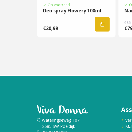
Op voorraad
O
Deo spray Flowery 100ml
Na
€86,
€20,99
€79
As
Wateringseweg 107
Ver
2685 SW Poeldijk
Ma