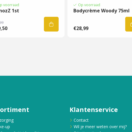
p voorraad
Op voorraad
nozZ 1st
Bodycrème Woody 75ml
99
,50
€28,99
sortiment
Klantenservice
zorging
Contact
ke-up
Wil je meer weten over mij?