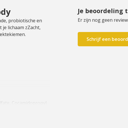
ody
Je beoordeling 
Er zijn nog geen review
nde, probiotische en
 je lichaam zZacht,
ziektekiemen.
Schrijf een beoord
lfate, Cocamidopropyl
hanol, Sodium
rfum