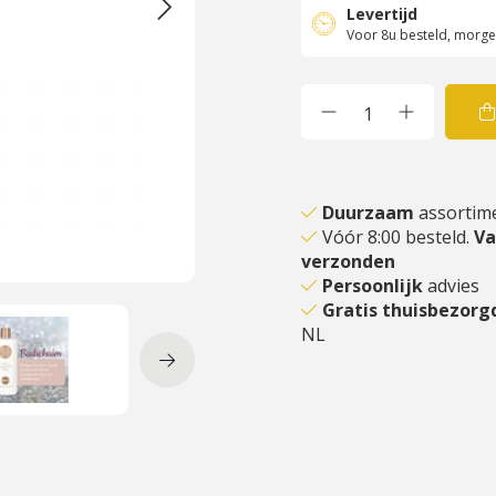
Levertijd
Voor 8u besteld, morgen
Duurzaam
assortim
Vóór 8:00 besteld.
V
verzonden
Persoonlijk
advies
Gratis thuisbezor
NL