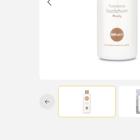
Cadeau
Travel size producten
Nieuwe Striplac 2025
Schrijf je nu in voor Beauty News