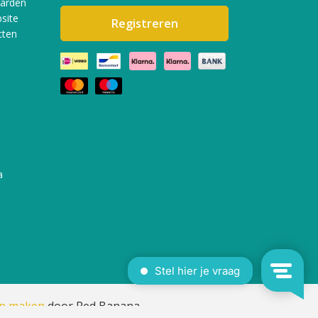
aarden
site
Registreren
cten
a
en maken
door Red Banana