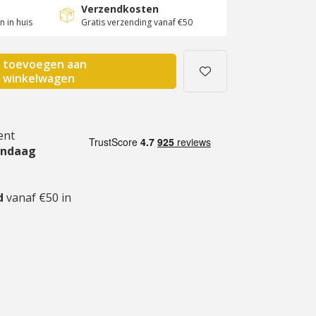
Verzendkosten
 in huis
Gratis verzending vanaf €50
toevoegen aan
winkelwagen
ent
andaag
gd
vanaf €50 in