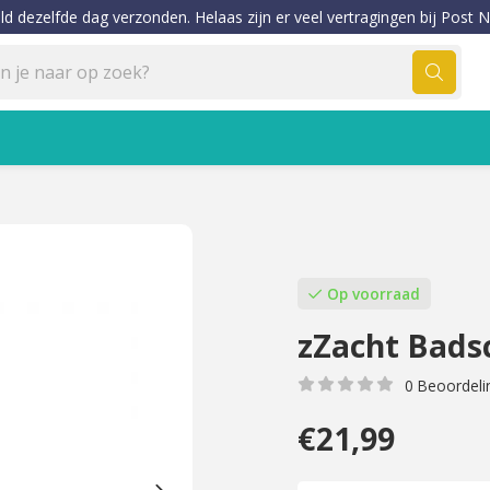
ld dezelfde dag verzonden. Helaas zijn er veel vertragingen bij Post N
Op voorraad
zZacht Bad
0 Beoordeli
€21,99