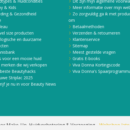
dtypes & Huidcondities
Dit zijn mijn algemene voorw
y & Kids
Meer informatie over mijn web
ding & Gezondheid
Zo zorgvuldig ga ik met produ
e
om
deau
Betaalmethoden
vel size producten
Verzenden & retourneren
logische en duurzame
Klantenservice
cten
Sitemap
nisbank
Meest gestelde vragen
s voor een mooie huid
Gratis E-books
e merken die wij verkopen
Viva Donna Kortingscode
beste Beautyhacks
Viva Donna's Spaarprogramm
uwe Striplac 2025
rijf je nu in voor Beauty News
or Make-Up, Huidverbetering & Verzorging -
Webshop lat