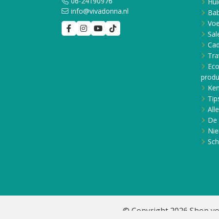
06-24190976
Hui
info@vivadonna.nl
Bab
Voe
Sal
Ca
Tra
Eco
produ
Ken
Tip
All
De 
Nie
Sch
© Copyright 2026 Shop vo