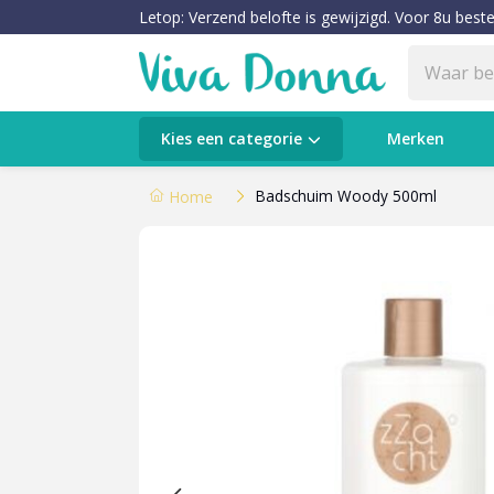
Letop: Verzend belofte is gewijzigd. Voor 8u beste
Categorieën
Kies een categorie
Merken
Verzorging
Badschuim Woody 500ml
Home
Make-up
Huidtypes & Huidcondities
Baby & Kids
Voeding & Gezondheid
Sale