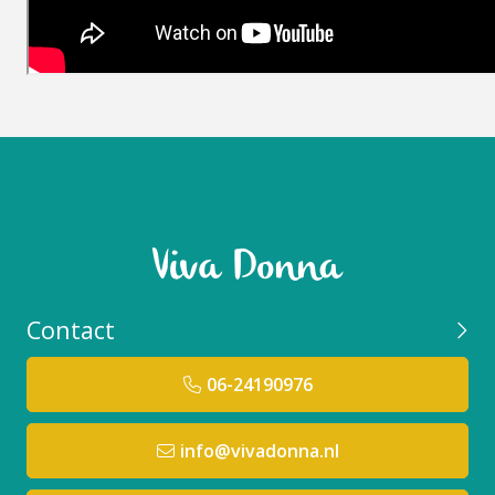
Contact
06-24190976
info@vivadonna.nl