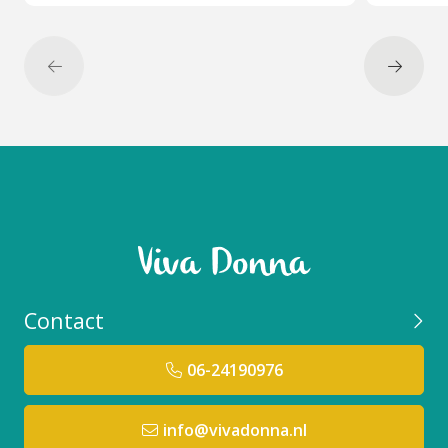
de ingrediënten
Relevante resultaat verwachting:
Algologie Hydra-Refreshing Exfoliating Cream
verwijdert dode huidcellen op milde wijze en geeft de
huid een mooie glow.
Te combineren met:
Algologie Hydra-Refreshing Exfoliating Cream is
perfect te combineren met andere
Algologie
producten
zoals een van de
Algologie
gezichtsmaskers
Contact
Veel gestelde vragen over dit
product:
06-24190976
Wat voor soort scrubdeeltjes bevat het?
De
crème gebruikt een natuurlijke "dubbele
exfoliatie" met deeltjes van verschillende groottes,
info@vivadonna.nl