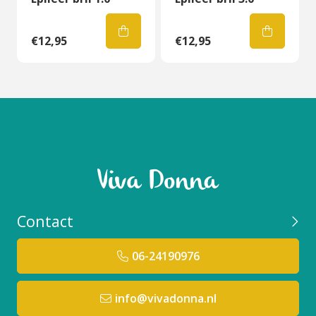
€12,95
€12,95
Contact
06-24190976
info@vivadonna.nl