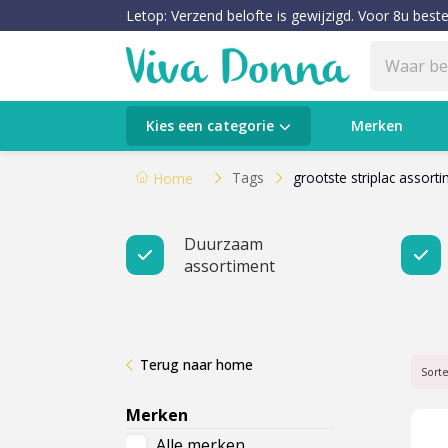
Letop: Verzend belofte is gewijzigd. Voor 8u beste
Categorieën
Kies een categorie
Merken
Verzorging
Tags
grootste striplac assor
Home
Make-up
Duurzaam
assortiment
Huidtypes & Huidcondities
Baby & Kids
Terug naar home
Voeding & Gezondheid
Sort
Merken
Sale
Alle merken