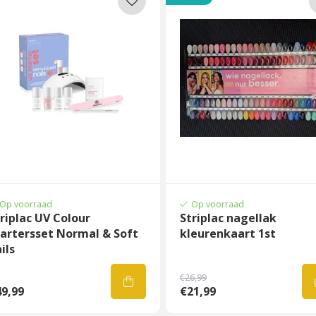
Op voorraad
Op voorraad
riplac UV Colour
Striplac nagellak
tartersset Normal & Soft
kleurenkaart 1st
ils
€26,99
9,99
€21,99