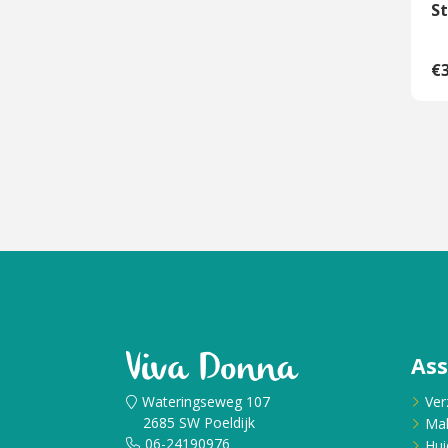
St
€3
As
Wateringseweg 107
Ver
2685 SW Poeldijk
Ma
06-24190976
Hui