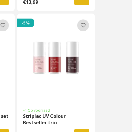
€13,99
-5%
Op voorraad
 set
Striplac UV Colour
Bestseller trio