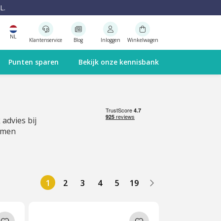
L.
NL
Klantenservice
Blog
Inloggen
Winkelwagen
Punten sparen
Bekijk onze kennisbank
 advies bij
emen
1
2
3
4
5
19