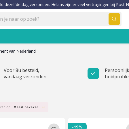
ld dezelfde dag verzonden. Helaas zijn er veel vertragingen bij Post N
timent van Nederland
Voor 8u besteld,
Persoonlijk
vandaag verzonden
huidprobl
eren op:
Meest bekeken
-19%