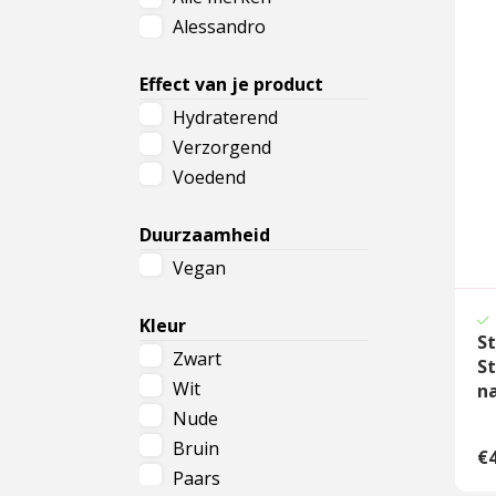
Alessandro
Cadeau
Travel size producten
Effect van je product
Hydraterend
Nieuwe Striplac 2025
Verzorgend
Voedend
Schrijf je nu in voor Beauty News
Duurzaamheid
Vegan
Kleur
St
Zwart
S
Wit
na
Nude
Bruin
€4
Paars