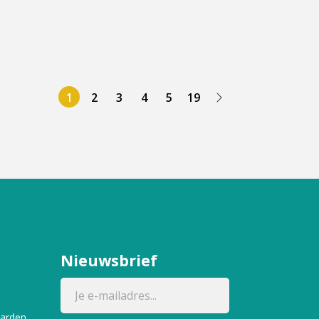
1
2
3
4
5
19
Nieuwsbrief
aarden