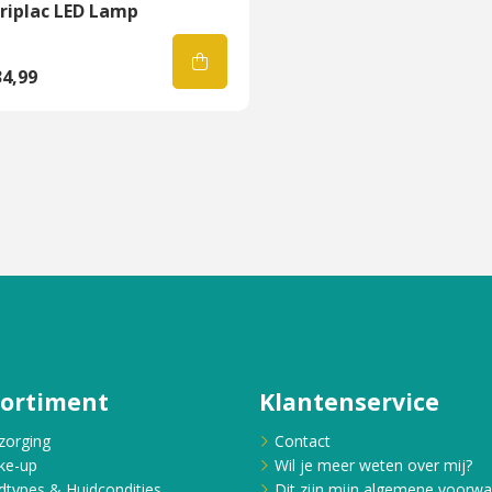
riplac LED Lamp
4,99
sortiment
Klantenservice
zorging
Contact
ke-up
Wil je meer weten over mij?
dtypes & Huidcondities
Dit zijn mijn algemene voorw