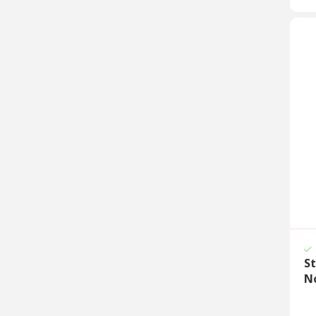
St
No