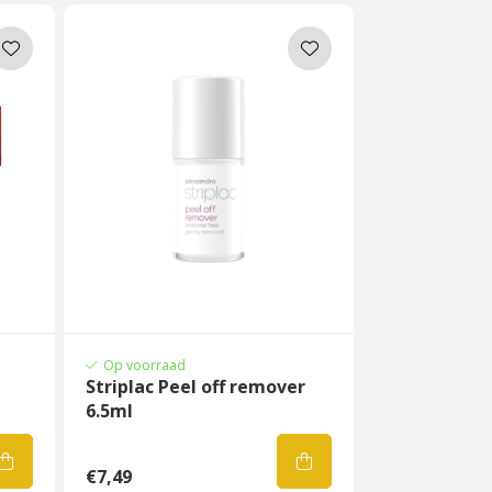
Op voorraad
d
Striplac Peel off remover
6.5ml
€7,49