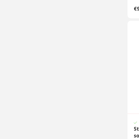
€9
St
so