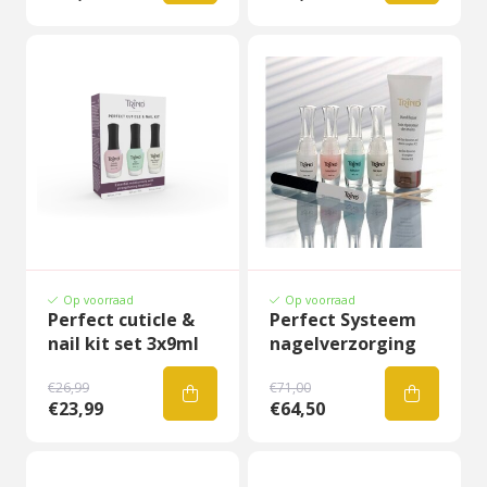
Op voorraad
Op voorraad
Perfect cuticle &
Perfect Systeem
nail kit set 3x9ml
nagelverzorging
€26,99
€71,00
€23,99
€64,50