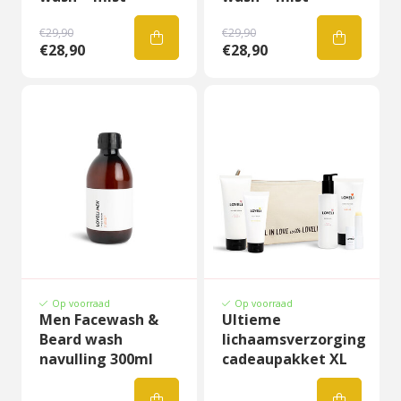
€29,90
€29,90
€28,90
€28,90
Op voorraad
Op voorraad
Men Facewash &
Ultieme
Beard wash
lichaamsverzorging
navulling 300ml
cadeaupakket XL