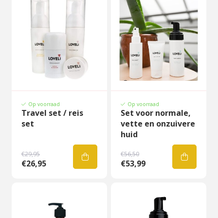
Op voorraad
Op voorraad
Travel set / reis
Set voor normale,
set
vette en onzuivere
huid
€29,95
€56,50
€26,95
€53,99