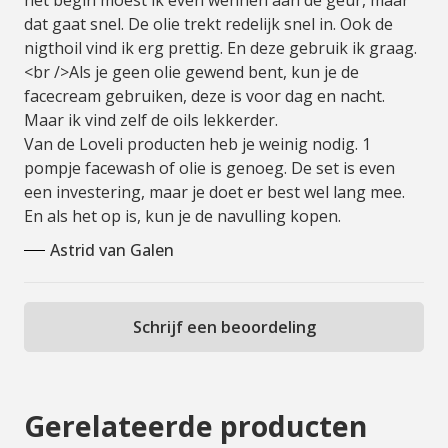
het begin moest ik even wennen aan de geur, maar
Loveli maakt alleen gebruik van 100% natuurlijke
dat gaat snel. De olie trekt redelijk snel in. Ook de
ingrediënten en vrij van schadelijke ingredienten.
nigthoil vind ik erg prettig. En deze gebruik ik graag.
Verder zijn ze dierproefvrij en maken ook geen
<br />Als je geen olie gewend bent, kun je de
gebruik van testen op dieren uit het verleden.
facecream gebruiken, deze is voor dag en nacht.
Maar ik vind zelf de oils lekkerder.
Verder maken ze het liefste gebruik van plastic die
Van de Loveli producten heb je weinig nodig. 1
gemaakt is van suikerriet of kartonnen - of
pompje facewash of olie is genoeg. De set is even
glazenproducten.
een investering, maar je doet er best wel lang mee.
En als het op is, kun je de navulling kopen.
Ook maken ze duurzame keuzes door de meeste
Astrid van Galen
producten na te kunnen vullen en niet met plastic
vulmiddelen en tape te werken bij het verzenden van
de verpakkingen.
Schrijf een beoordeling
Uiteraard werkt Viva Donna daaraan mee!
Gerelateerde producten