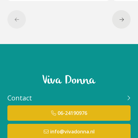
Contact
06-24190976
info@vivadonna.nl