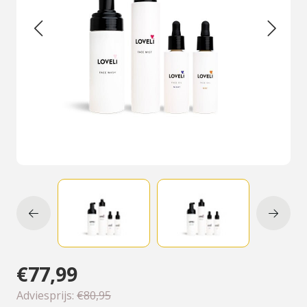
€77,99
Adviesprijs:
€80,95