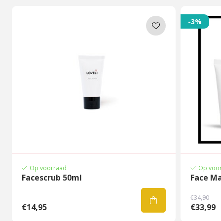
-3%
Op voorraad
Op voo
Facescrub 50ml
Face Ma
€34,90
€14,95
€33,99