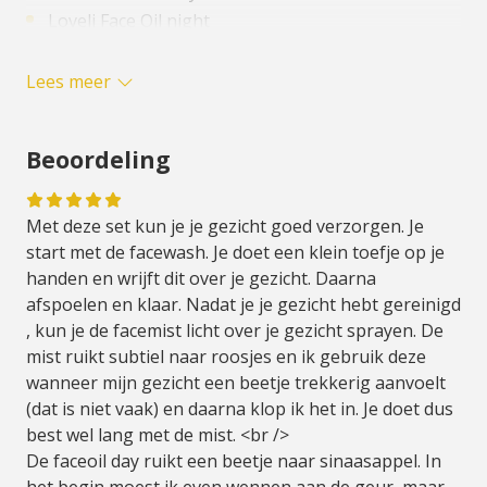
Loveli Face Oil night
Wanneer in je verzorgingsroutine
Lees meer
gebruik je deze producten?
Wanneer je je product gebruikt in je
verzorgingsroutine kan bepalend zijn voor de
Beoordeling
werking van het product. Dit product van Loveli
gebruik je in deze volgorde:
Met deze set kun je je gezicht goed verzorgen. Je
start met de facewash. Je doet een klein toefje op je
Facewash
handen en wrijft dit over je gezicht. Daarna
Facemist
afspoelen en klaar. Nadat je je gezicht hebt gereinigd
Serum
, kun je de facemist licht over je gezicht sprayen. De
Face oil voor overdag end e Face Oil Night voor in
mist ruikt subtiel naar roosjes en ik gebruik deze
de nacht
wanneer mijn gezicht een beetje trekkerig aanvoelt
Product met SPF ( in de ochtend)
(dat is niet vaak) en daarna klop ik het in. Je doet dus
best wel lang met de mist. <br />
Duurzaamheid
De faceoil day ruikt een beetje naar sinaasappel. In