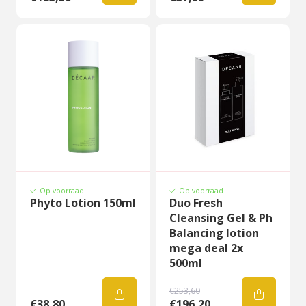
Op voorraad
Op voorraad
Phyto Lotion 150ml
Duo Fresh
Cleansing Gel & Ph
Balancing lotion
mega deal 2x
500ml
€253,60
€38,80
€196,20