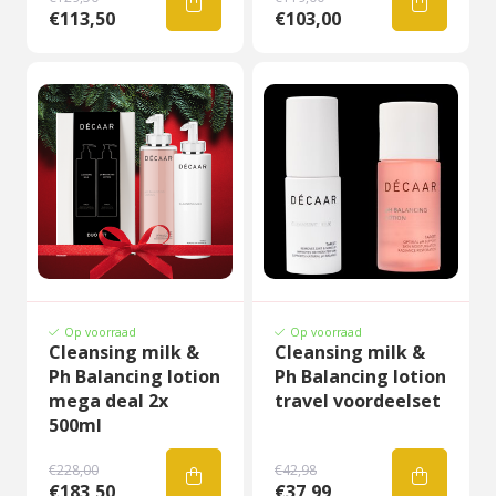
€113,50
€103,00
Op voorraad
Op voorraad
Cleansing milk &
Cleansing milk &
Ph Balancing lotion
Ph Balancing lotion
mega deal 2x
travel voordeelset
500ml
€228,00
€42,98
€183,50
€37,99