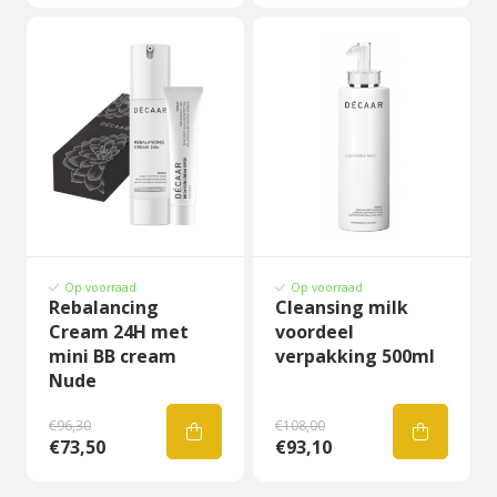
Op voorraad
Op voorraad
Rebalancing
Cleansing milk
Cream 24H met
voordeel
mini BB cream
verpakking 500ml
Nude
€96,30
€108,00
€73,50
€93,10