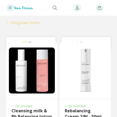
Terug naar home
Filter
Sorteer
Op voorraad
Op voorraad
Cleansing milk &
Rebalancing
Ph Balancing lotion
Cream 24H - 50ml