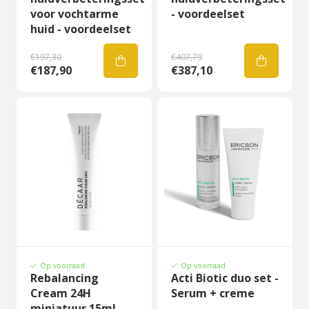
voor vochtarme
- voordeelset
huid - voordeelset
€197,30
€407,79
€187,90
€387,10
Op voorraad
Op voorraad
Rebalancing
Acti Biotic duo set -
Cream 24H
Serum + creme
miniatuur 15ml