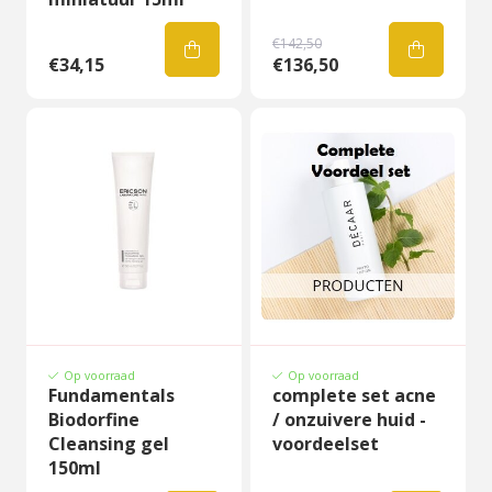
€142,50
€34,15
€136,50
Op voorraad
Op voorraad
Fundamentals
complete set acne
Biodorfine
/ onzuivere huid -
Cleansing gel
voordeelset
150ml